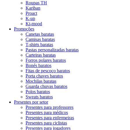
Roupas TH
Kariban
Proact
K-up
Ki-mood
Promoções
Canetas baratas
Camisas baratas
T-shirts baratas
Pastas personalizadas baratas
Carteiras baratas
Forros polares baratos
Bonés baratos
Fitas de pescoço baratos
Porta chaves baratos
Mochilas baratas
Guarda chuvas baratos
Polos baratos
Sweats baratos
Presentes por setor
Presentes para professores
Presentes para médicos
Presentes para enfermeiras
Presentes para ciclistas
Presentes para jogadores