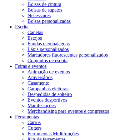
Bolsas de cintura
Bolsas de sapatos
Necessaires
Bolsas personalizadas
Escrita
Canetas
Estojos
Fundas e embalagens
Lápis personalizados
Marcadores fluorescentes personalizados
Conjuntos de escrita
Feiras e eventos
Animação de eventos
Aniversários
Casamento
Campanhas eleitorais
Despedidas de solteiro
Eventos desportivos
Manifestações
Merchandising para eventos e congressos
Ferramentas
Carros
Cutters
Ferramentas Multifunções
Kits de ferramentas