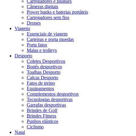
Carregadores e plugues
Câmeras digitais
Power banks e baterias portáteis
Carregadores sem fios
Drones
Viagens
Essenciais de viagem
Carteiras e porta moedas
Porta fatos
Malas e trolleys
Desporto
Coletes Desportivos
Bonés desportivos
Toalhas Desporto
Calças Desporto
Fatos de treino
Equipamentos
Complementos desportivos
Tecnologias desportivas
Garrafas desportivas
Brindes de Golf
Brindes Fitness
Punhos elásticos
Ciclismo
Natal