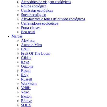
Acessórios de viagem ecológicos
Roupa ecológica
Camisetas ecológicas
Suéter ecológico
Alto-falantes e fones de ouvido ecológicos
Carregadores ecológicos
Porta-chaves
Eco natal
Marcas
Alexluca
Antonio Miro
B&C
Fruit Of The Loom
Gildan
Keya
Orizons
Result
Roly
Russell
Workteam
Velilla
Yoko
Ekston
Branve
SOL'S