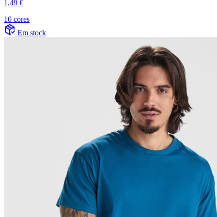
1,49 €
10 cores
Em stock