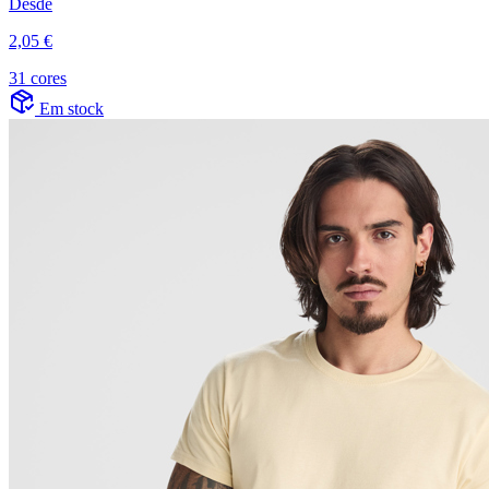
Desde
2,05 €
31 cores
Em stock