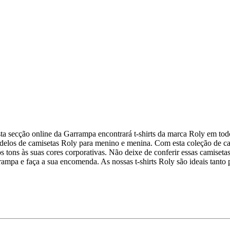
esta secção online da Garrampa encontrará t-shirts da marca Roly em to
los de camisetas Roly para menino e menina. Com esta coleção de cami
tons às suas cores corporativas. Não deixe de conferir essas camisetas p
arrampa e faça a sua encomenda. As nossas t-shirts Roly são ideais tant