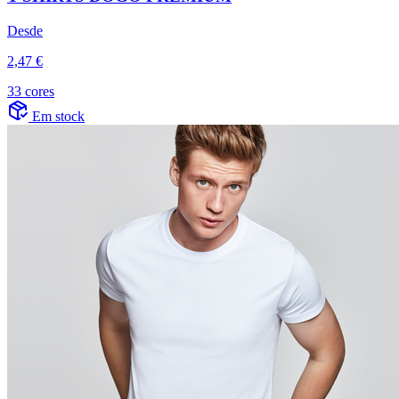
Desde
2,47 €
33 cores
Em stock