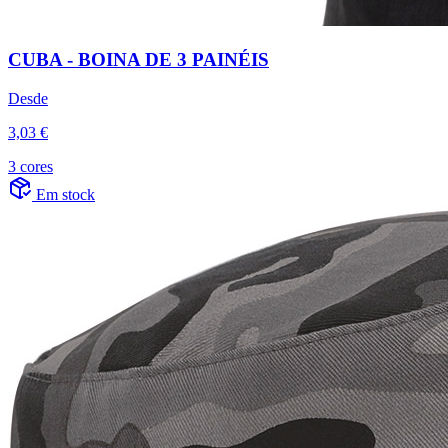
CUBA - BOINA DE 3 PAINÉIS
Desde
3,03 €
3 cores
Em stock