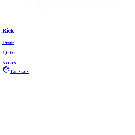
Rick
Desde
1,09 €
5 cores
Em stock