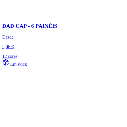
DAD CAP - 6 PAINÉIS
Desde
2,06 €
12 cores
Em stock