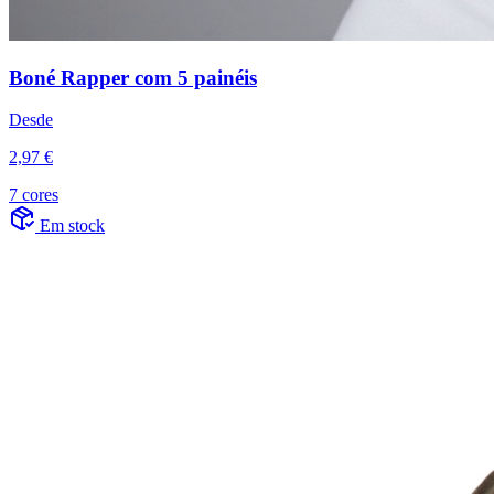
Boné Rapper com 5 painéis
Desde
2,97 €
7 cores
Em stock