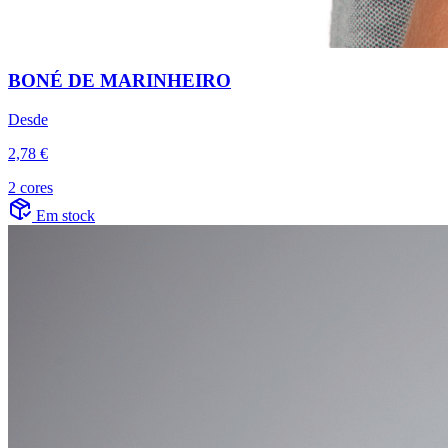
BONÉ DE MARINHEIRO
Desde
2,78 €
2 cores
Em stock