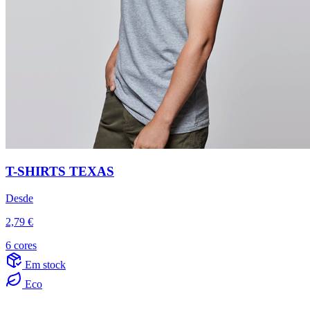
T-SHIRTS TEXAS
Desde
2,79 €
6 cores
Em stock
Eco