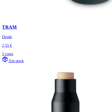
TRAM
Desde
2,55 €
5 cores
Em stock