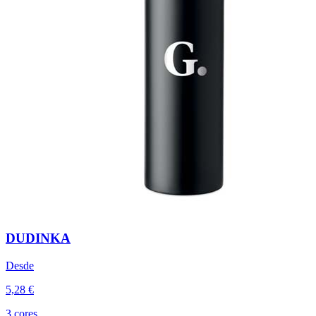
DUDINKA
Desde
5,28 €
3 cores