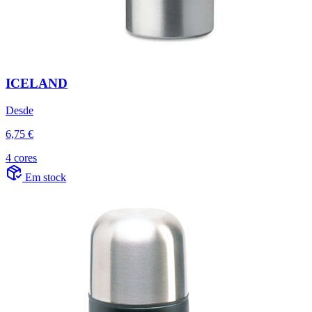
ICELAND
Desde
6,75 €
4 cores
Em stock