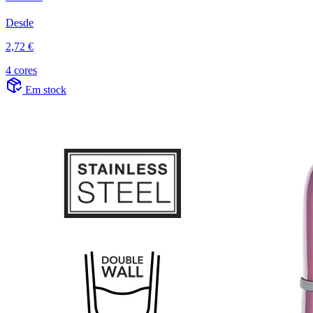
Desde
2,72 €
4 cores
Em stock