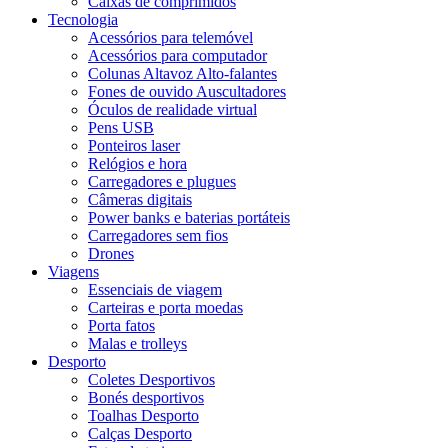
Caixas de comprimidos
Tecnologia
Acessórios para telemóvel
Acessórios para computador
Colunas Altavoz Alto-falantes
Fones de ouvido Auscultadores
Óculos de realidade virtual
Pens USB
Ponteiros laser
Relógios e hora
Carregadores e plugues
Câmeras digitais
Power banks e baterias portáteis
Carregadores sem fios
Drones
Viagens
Essenciais de viagem
Carteiras e porta moedas
Porta fatos
Malas e trolleys
Desporto
Coletes Desportivos
Bonés desportivos
Toalhas Desporto
Calças Desporto