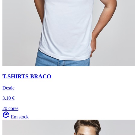
T-SHIRTS BRACO
Desde
3,10 €
20 cores
Em stock