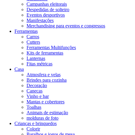
Campanhas eleitorais
Despedidas de solteiro
Eventos desportivos
Manifestações
Merchandising para eventos e congressos
Ferramentas
Carros
Cutters
Ferramentas Multifunções
Kits de ferramentas
Lanternas
Fitas métricas
Casa
Atmosfera e velas
Brindes para cozinha
Decoração
Canecas
Vinho e bar
Mantas e cobertores
Toalhas
Animais de estimação
molduras de foto
Crianças e brinquedos
Colorir
Baralhos e jogos de mesa