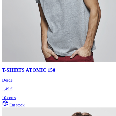
T-SHIRTS ATOMIC 150
Desde
1,49 €
10 cores
Em stock