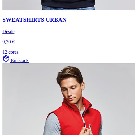
SWEATSHIRTS URBAN
Desde
9,30 €
12 cores
Em stock