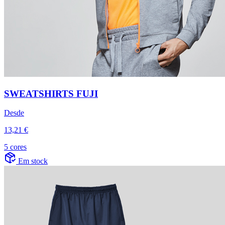
SWEATSHIRTS FUJI
Desde
13,21 €
5 cores
Em stock