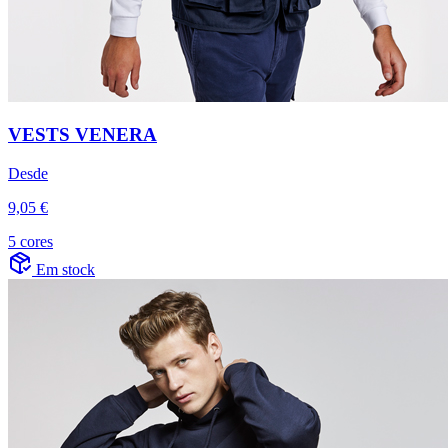
VESTS VENERA
Desde
9,05 €
5 cores
Em stock