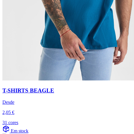
T-SHIRTS BEAGLE
Desde
2,05 €
31 cores
Em stock