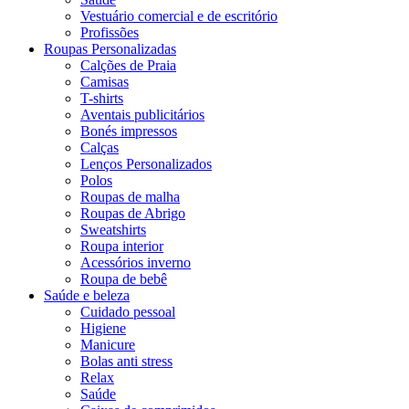
Vestuário comercial e de escritório
Profissões
Roupas Personalizadas
Calções de Praia
Camisas
T-shirts
Aventais publicitários
Bonés impressos
Calças
Lenços Personalizados
Polos
Roupas de malha
Roupas de Abrigo
Sweatshirts
Roupa interior
Acessórios inverno
Roupa de bebê
Saúde e beleza
Cuidado pessoal
Higiene
Manicure
Bolas anti stress
Relax
Saúde