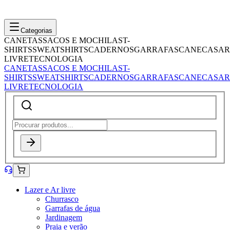
Categorias
CANETAS
SACOS E MOCHILAS
T-
SHIRTS
SWEATSHIRTS
CADERNOS
GARRAFAS
CANECAS
AR
LIVRE
TECNOLOGIA
CANETAS
SACOS E MOCHILAS
T-
SHIRTS
SWEATSHIRTS
CADERNOS
GARRAFAS
CANECAS
AR
LIVRE
TECNOLOGIA
Lazer e Ar livre
Churrasco
Garrafas de água
Jardinagem
Praia e verão