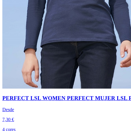
PERFECT LSL WOMEN PERFECT MUJER LSL P
Desde
7,30 €
4 cores