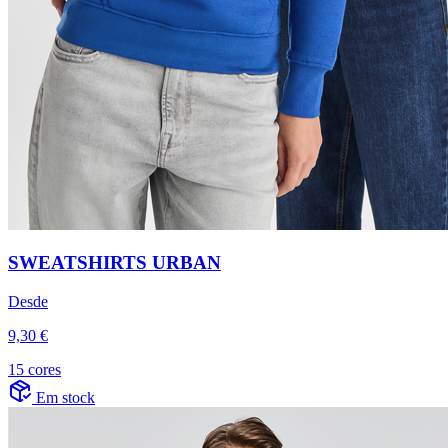
SWEATSHIRTS URBAN
Desde
9,30 €
15 cores
Em stock