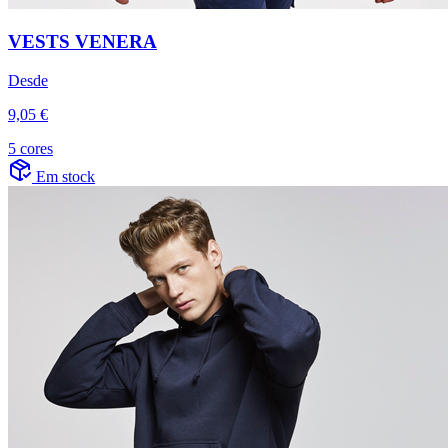
VESTS VENERA
Desde
9,05 €
5 cores
Em stock