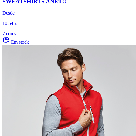
SWEATSHIRTS ANETO
Desde
10,54 €
7 cores
Em stock