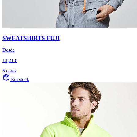
SWEATSHIRTS FUJI
Desde
13,21 €
5 cores
Em stock