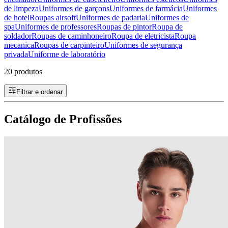
de limpeza
Uniformes de garçons
Uniformes de farmácia
Uniformes
de hotel
Roupas airsoft
Uniformes de padaria
Uniformes de
spa
Uniformes de professores
Roupas de pintor
Roupa de
soldador
Roupas de caminhoneiro
Roupa de eletricista
Roupa
mecanica
Roupas de carpinteiro
Uniformes de segurança
privada
Uniforme de laboratório
20 produtos
Filtrar e ordenar
Catálogo de Profissões