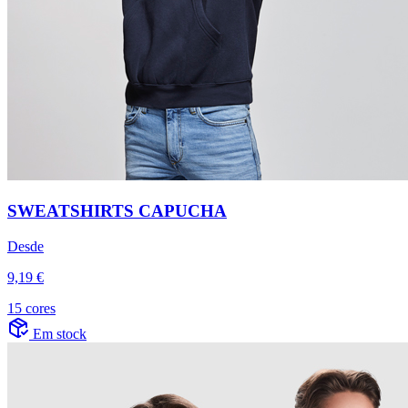
SWEATSHIRTS CAPUCHA
Desde
9,19 €
15 cores
Em stock