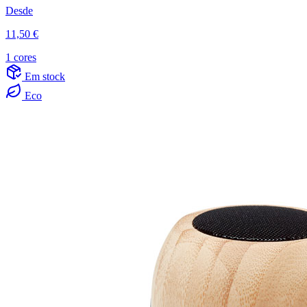
Desde
11,50 €
1 cores
Em stock
Eco