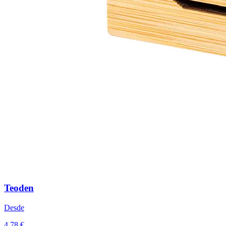
Teoden
Desde
4,78 €