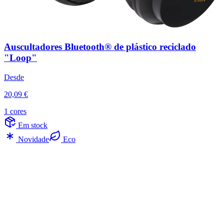
Auscultadores Bluetooth® de plástico reciclado
"Loop"
Desde
20,09 €
1 cores
Em stock
Novidade
Eco