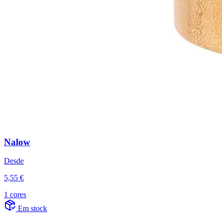
Nalow
Desde
5,55 €
1 cores
Em stock