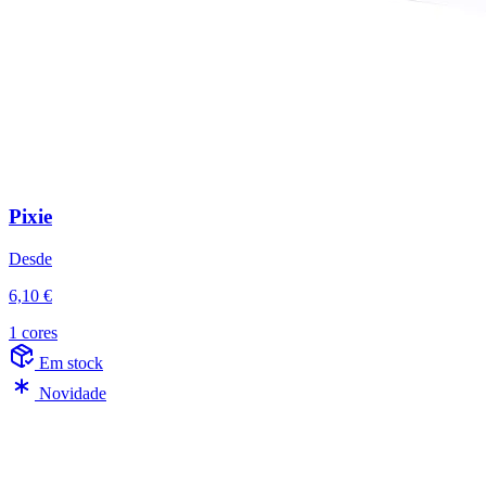
Pixie
Desde
6,10 €
1 cores
Em stock
Novidade