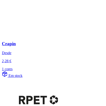
Crapin
Desde
2,28 €
1 cores
Em stock