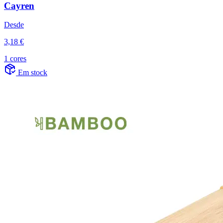
Cayren
Desde
3,18 €
1 cores
Em stock