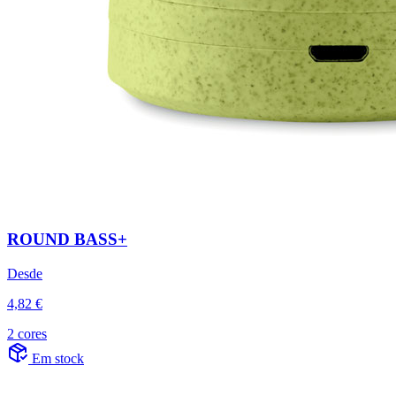
ROUND BASS+
Desde
4,82 €
2 cores
Em stock