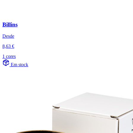
Billins
Desde
8,63 €
1 cores
Em stock