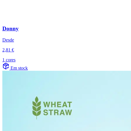
Donny
Desde
2,81 €
1 cores
Em stock