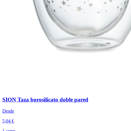
SION Taza borosilicato doble pared
Desde
5,04 €
1 cores