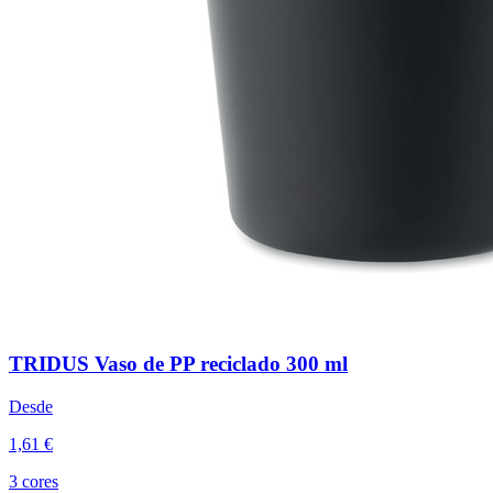
TRIDUS Vaso de PP reciclado 300 ml
Desde
1,61 €
3 cores