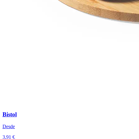
Bistol
Desde
3,91 €