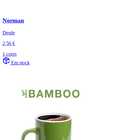
Norman
Desde
2,56 €
1 cores
Em stock