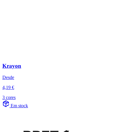
Krayon
Desde
4,19 €
3 cores
Em stock