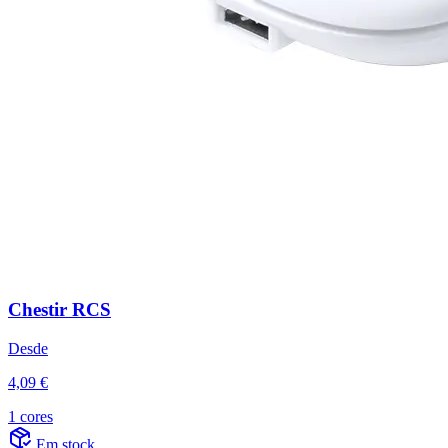
Chestir RCS
Desde
4,09 €
1 cores
Em stock