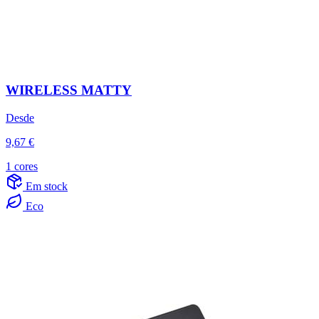
WIRELESS MATTY
Desde
9,67 €
1 cores
Em stock
Eco