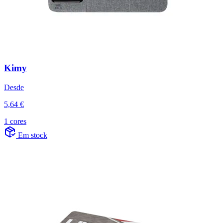
Kimy
Desde
5,64 €
1 cores
Em stock