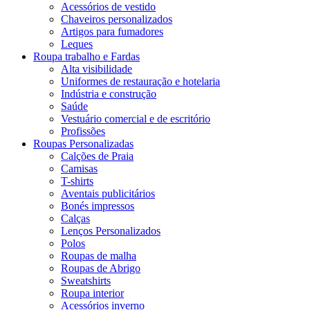
Acessórios de vestido
Chaveiros personalizados
Artigos para fumadores
Leques
Roupa trabalho e Fardas
Alta visibilidade
Uniformes de restauração e hotelaria
Indústria e construção
Saúde
Vestuário comercial e de escritório
Profissões
Roupas Personalizadas
Calções de Praia
Camisas
T-shirts
Aventais publicitários
Bonés impressos
Calças
Lenços Personalizados
Polos
Roupas de malha
Roupas de Abrigo
Sweatshirts
Roupa interior
Acessórios inverno