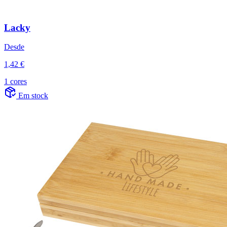
Lacky
Desde
1,42 €
1 cores
Em stock