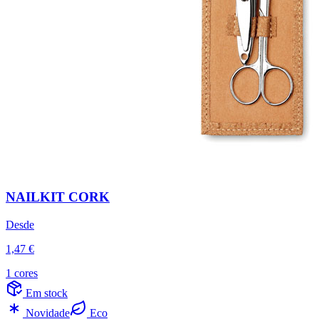
NAILKIT CORK
Desde
1,47 €
1 cores
Em stock
Novidade
Eco