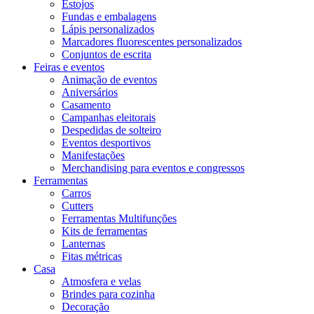
Estojos
Fundas e embalagens
Lápis personalizados
Marcadores fluorescentes personalizados
Conjuntos de escrita
Feiras e eventos
Animação de eventos
Aniversários
Casamento
Campanhas eleitorais
Despedidas de solteiro
Eventos desportivos
Manifestações
Merchandising para eventos e congressos
Ferramentas
Carros
Cutters
Ferramentas Multifunções
Kits de ferramentas
Lanternas
Fitas métricas
Casa
Atmosfera e velas
Brindes para cozinha
Decoração