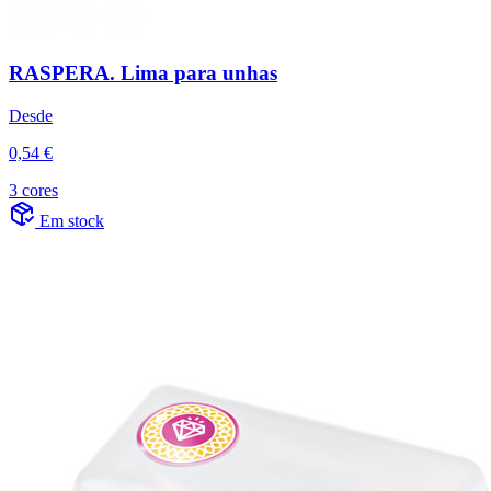
RASPERA. Lima para unhas
Desde
0,54 €
3 cores
Em stock