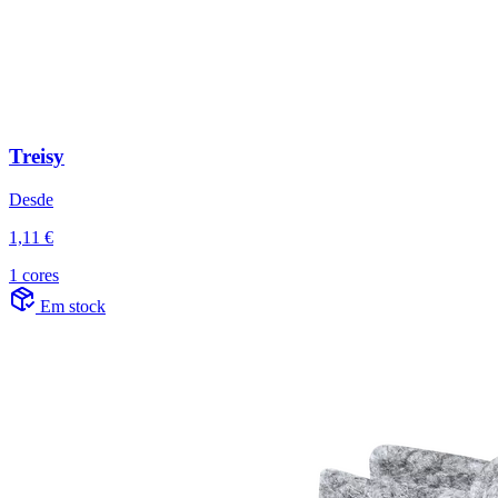
Treisy
Desde
1,11 €
1 cores
Em stock