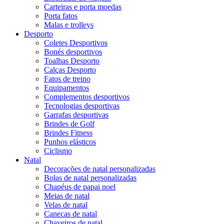
Carteiras e porta moedas
Porta fatos
Malas e trolleys
Desporto
Coletes Desportivos
Bonés desportivos
Toalhas Desporto
Calças Desporto
Fatos de treino
Equipamentos
Complementos desportivos
Tecnologias desportivas
Garrafas desportivas
Brindes de Golf
Brindes Fitness
Punhos elásticos
Ciclismo
Natal
Decorações de natal personalizadas
Bolas de natal personalizadas
Chapéus de papai noel
Meias de natal
Velas de natal
Canecas de natal
Chaveiros de natal