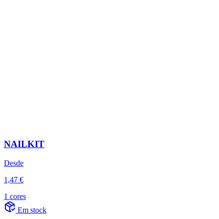
NAILKIT
Desde
1,47 €
1 cores
Em stock