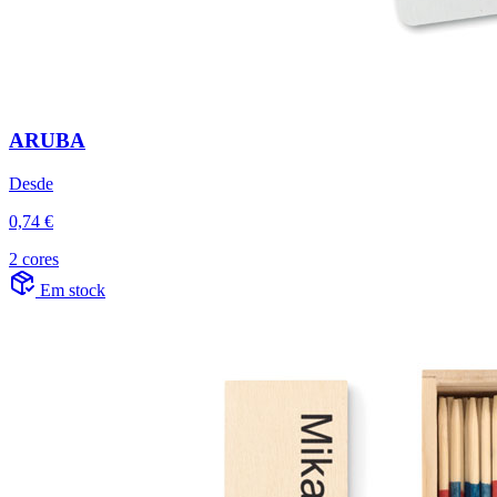
ARUBA
Desde
0,74 €
2 cores
Em stock