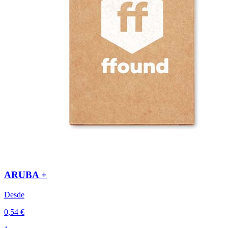
ARUBA +
Desde
0,54 €