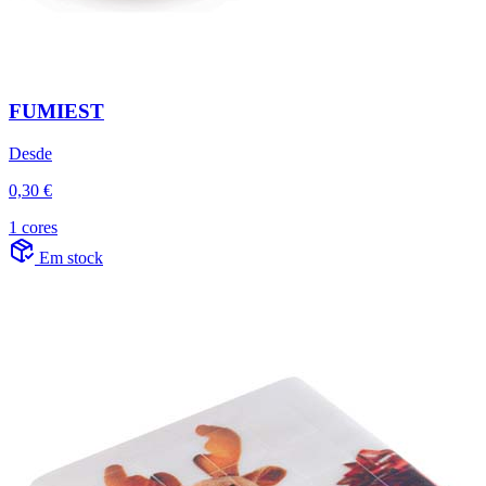
FUMIEST
Desde
0,30 €
1 cores
Em stock