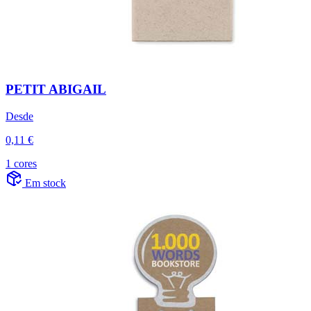
PETIT ABIGAIL
Desde
0,11 €
1 cores
Em stock