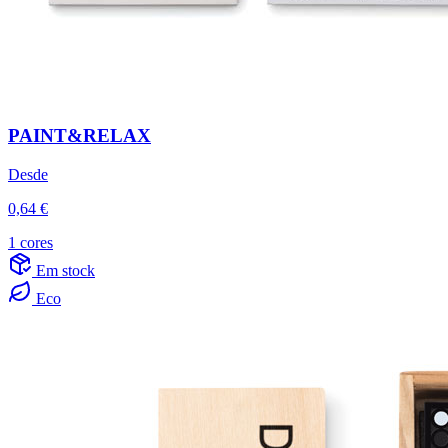
PAINT&RELAX
Desde
0,64 €
1 cores
Em stock
Eco