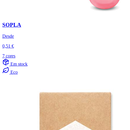
SOPLA
Desde
0,51 €
7 cores
Em stock
Eco