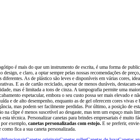
ótipo é mais do que um instrumento de escrita, é uma forma de public
e ao design, e claro, a optar sempre pelas nossas recomendações de preç
as diferentes. As de plástico são leves e disponíveis em várias cores, i
orativas. E as de cartão reciclado, apesar de menos duráveis, destacam
lidade, mas é limitada a tons de cinza. A tampografia permite uma maior
cabamento espetacular, embora o seu custo possa ser mais elevado e não 
fluída e de alto desempenho, enquanto as de gel oferecem cores vivas e
gância, mas podem ser facilmente perdidas. Por último, a posição de e
ão na clipe é menos suscetível ao desgaste, mas tem um espaço mais lim
esta técnica. Personalizar canetas para brindes empresariais é muito f
, por exemplo,
canetas personalizadas com estojo.
E se preferir, envi
 como fica a sua caneta personalizada.
ltifuncionais
Canetas originais
Canetas roller
Canetas de luxo
Canetas an