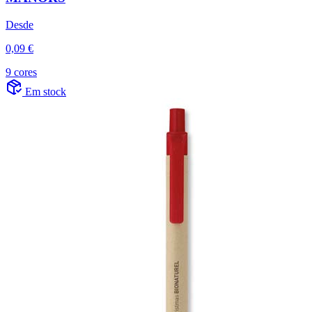
Desde
0,09 €
9 cores
Em stock