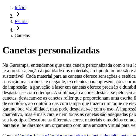
Início
Escrita
Canetas
Canetas personalizadas
Na Garrampa, entendemos que uma caneta personalizada com o teu log
te a prestar atenção à qualidade dos materiais, ao tipo de impressão 
sustentável. Cada material para as canetas oferece sensações e estétic
sensação mais robusta e elegante, excelentes para apresentações corp
de impressão, a gravação a laser em canetas oferece precisão e durabi
desgastar-se com o tempo. A sublimação a cores destaca-se pelo seu a
canetas, destacam-se as canetas roller que proporcionam uma escrita 
de escritório, ao contrário das com tampa que trazem um toque de ele
garante boa visibilidade, mas pode desgastar-se com o uso. A impress
chamativo, mas é mais cara e nem todas as canetas são adequadas para 
seu logotipo. Descubra as diferentes cores, materiais e modelos como
baratas e lhe daremos um orçamento com uma amostra virtual para ver
Canetas
Canetas básicas
Canetas apontadoras
Canetas de gel
Canetas mu