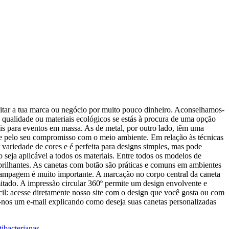
itar a tua marca ou negócio por muito pouco dinheiro. Aconselhamos-
o, qualidade ou materiais ecológicos se estás à procura de uma opção
deais para eventos em massa. As de metal, por outro lado, têm uma
-se pelo seu compromisso com o meio ambiente. Em relação às técnicas
 variedade de cores e é perfeita para designs simples, mas pode
seja aplicável a todos os materiais. Entre todos os modelos de
 brilhantes. As canetas com botão são práticas e comuns em ambientes
stampagem é muito importante. A marcação no corpo central da caneta
itado. A impressão circular 360º permite um design envolvente e
ácil: acesse diretamente nosso site com o design que você gosta ou com
e-nos um e-mail explicando como deseja suas canetas personalizadas
tibacterianas