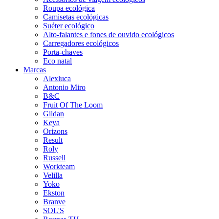
Roupa ecológica
Camisetas ecológicas
Suéter ecológico
Alto-falantes e fones de ouvido ecológicos
Carregadores ecológicos
Porta-chaves
Eco natal
Marcas
Alexluca
Antonio Miro
B&C
Fruit Of The Loom
Gildan
Keya
Orizons
Result
Roly
Russell
Workteam
Velilla
Yoko
Ekston
Branve
SOL'S