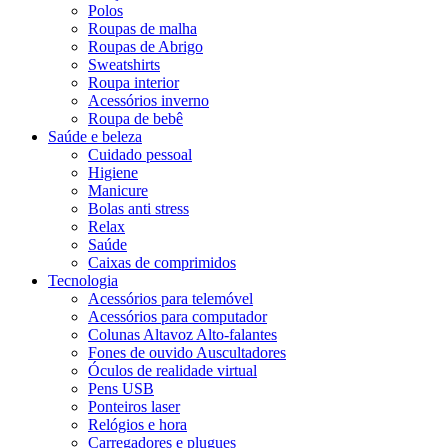
Polos
Roupas de malha
Roupas de Abrigo
Sweatshirts
Roupa interior
Acessórios inverno
Roupa de bebê
Saúde e beleza
Cuidado pessoal
Higiene
Manicure
Bolas anti stress
Relax
Saúde
Caixas de comprimidos
Tecnologia
Acessórios para telemóvel
Acessórios para computador
Colunas Altavoz Alto-falantes
Fones de ouvido Auscultadores
Óculos de realidade virtual
Pens USB
Ponteiros laser
Relógios e hora
Carregadores e plugues