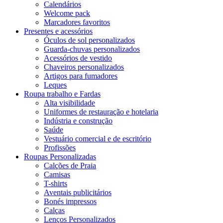
Calendários
Welcome pack
Marcadores favoritos
Presentes e acessórios
Óculos de sol personalizados
Guarda-chuvas personalizados
Acessórios de vestido
Chaveiros personalizados
Artigos para fumadores
Leques
Roupa trabalho e Fardas
Alta visibilidade
Uniformes de restauração e hotelaria
Indústria e construção
Saúde
Vestuário comercial e de escritório
Profissões
Roupas Personalizadas
Calções de Praia
Camisas
T-shirts
Aventais publicitários
Bonés impressos
Calças
Lenços Personalizados