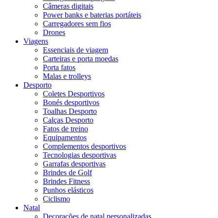
Câmeras digitais
Power banks e baterias portáteis
Carregadores sem fios
Drones
Viagens
Essenciais de viagem
Carteiras e porta moedas
Porta fatos
Malas e trolleys
Desporto
Coletes Desportivos
Bonés desportivos
Toalhas Desporto
Calças Desporto
Fatos de treino
Equipamentos
Complementos desportivos
Tecnologias desportivas
Garrafas desportivas
Brindes de Golf
Brindes Fitness
Punhos elásticos
Ciclismo
Natal
Decorações de natal personalizadas