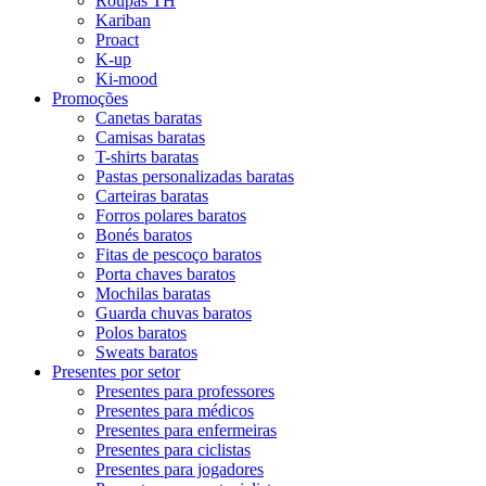
Roupas TH
Kariban
Proact
K-up
Ki-mood
Promoções
Canetas baratas
Camisas baratas
T-shirts baratas
Pastas personalizadas baratas
Carteiras baratas
Forros polares baratos
Bonés baratos
Fitas de pescoço baratos
Porta chaves baratos
Mochilas baratas
Guarda chuvas baratos
Polos baratos
Sweats baratos
Presentes por setor
Presentes para professores
Presentes para médicos
Presentes para enfermeiras
Presentes para ciclistas
Presentes para jogadores