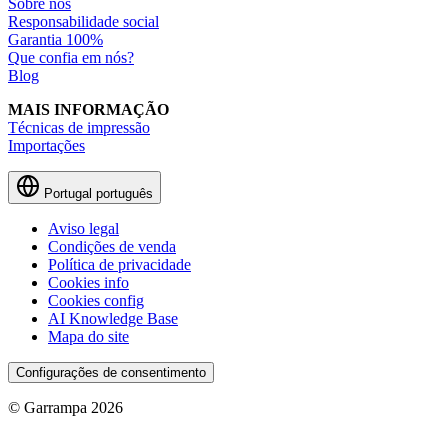
Sobre nós
Responsabilidade social
Garantia 100%
Que confia em nós?
Blog
MAIS INFORMAÇÃO
Técnicas de impressão
Importações
Portugal
português
Aviso legal
Condições de venda
Política de privacidade
Cookies info
Cookies config
AI Knowledge Base
Mapa do site
Configurações de consentimento
© Garrampa 2026