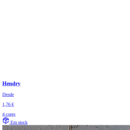
Hendry
Desde
1,76 €
4 cores
Em stock