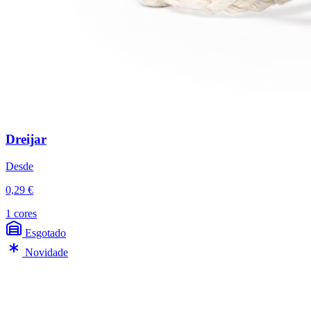
Dreijar
Desde
0,29 €
1 cores
Esgotado
Novidade