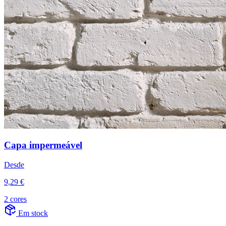
Capa impermeável
Desde
9,29 €
2 cores
Em stock