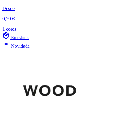
Desde
0,39 €
1 cores
Em stock
Novidade