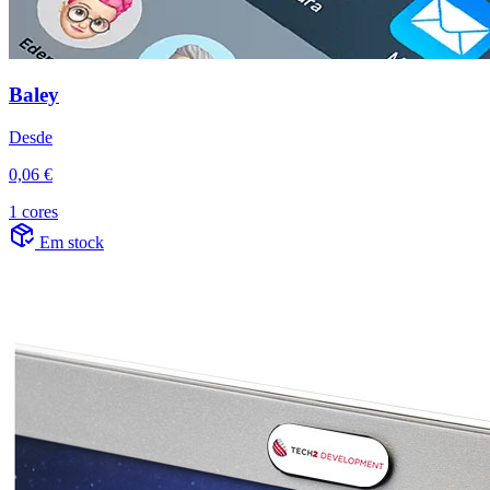
Baley
Desde
0,06 €
1 cores
Em stock