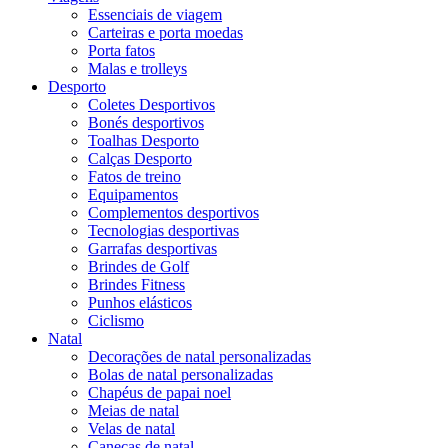
Essenciais de viagem
Carteiras e porta moedas
Porta fatos
Malas e trolleys
Desporto
Coletes Desportivos
Bonés desportivos
Toalhas Desporto
Calças Desporto
Fatos de treino
Equipamentos
Complementos desportivos
Tecnologias desportivas
Garrafas desportivas
Brindes de Golf
Brindes Fitness
Punhos elásticos
Ciclismo
Natal
Decorações de natal personalizadas
Bolas de natal personalizadas
Chapéus de papai noel
Meias de natal
Velas de natal
Canecas de natal