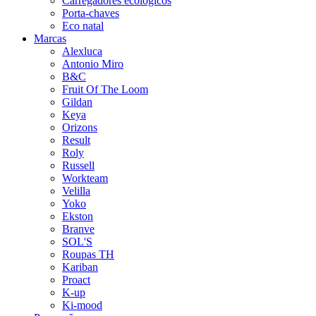
Carregadores ecológicos
Porta-chaves
Eco natal
Marcas
Alexluca
Antonio Miro
B&C
Fruit Of The Loom
Gildan
Keya
Orizons
Result
Roly
Russell
Workteam
Velilla
Yoko
Ekston
Branve
SOL'S
Roupas TH
Kariban
Proact
K-up
Ki-mood