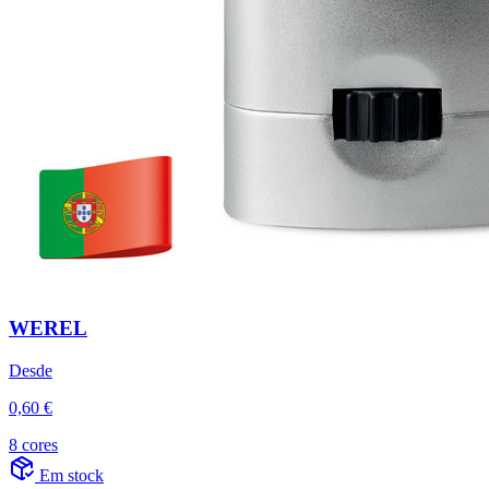
WEREL
Desde
0,60 €
8 cores
Em stock