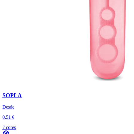
SOPLA
Desde
0,51 €
7 cores