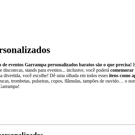
rsonalizados
o de eventos Garrampa personalizados baratos são o que precisa!
E
 e discotecas, stands para eventos... inclusive, você poderá
comemorar a
divertida, você escolhe! Dê uma olhada em todos esses
itens como a
ucas, trombetas, pulseiras, copos, flâmulas, tampões de ouvido… o nome
e Garrampa!
personalizados