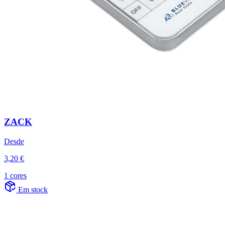
ZACK
Desde
3,20 €
1 cores
Em stock