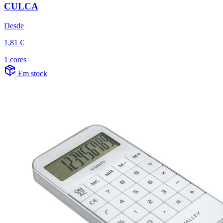
CULCA
Desde
1,81 €
1 cores
Em stock