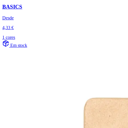
BASICS
Desde
4,33 €
1 cores
Em stock