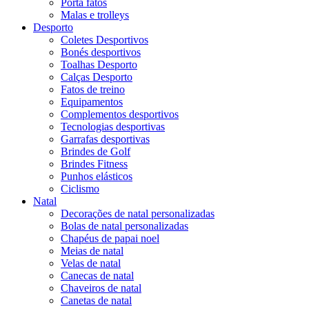
Porta fatos
Malas e trolleys
Desporto
Coletes Desportivos
Bonés desportivos
Toalhas Desporto
Calças Desporto
Fatos de treino
Equipamentos
Complementos desportivos
Tecnologias desportivas
Garrafas desportivas
Brindes de Golf
Brindes Fitness
Punhos elásticos
Ciclismo
Natal
Decorações de natal personalizadas
Bolas de natal personalizadas
Chapéus de papai noel
Meias de natal
Velas de natal
Canecas de natal
Chaveiros de natal
Canetas de natal