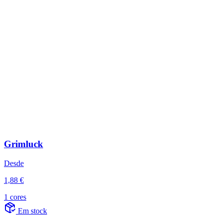
Grimluck
Desde
1,88 €
1 cores
Em stock