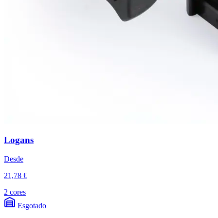
Logans
Desde
21,78 €
2 cores
Esgotado