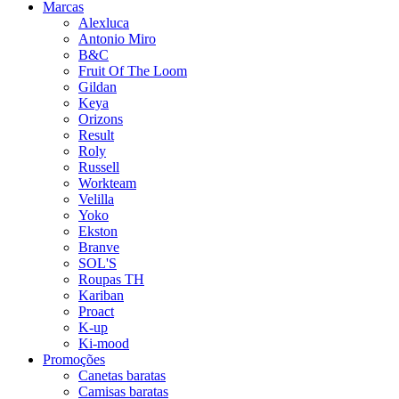
Marcas
Alexluca
Antonio Miro
B&C
Fruit Of The Loom
Gildan
Keya
Orizons
Result
Roly
Russell
Workteam
Velilla
Yoko
Ekston
Branve
SOL'S
Roupas TH
Kariban
Proact
K-up
Ki-mood
Promoções
Canetas baratas
Camisas baratas