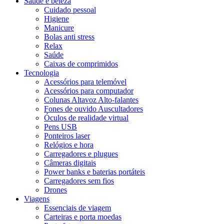
Saúde e beleza
Cuidado pessoal
Higiene
Manicure
Bolas anti stress
Relax
Saúde
Caixas de comprimidos
Tecnologia
Acessórios para telemóvel
Acessórios para computador
Colunas Altavoz Alto-falantes
Fones de ouvido Auscultadores
Óculos de realidade virtual
Pens USB
Ponteiros laser
Relógios e hora
Carregadores e plugues
Câmeras digitais
Power banks e baterias portáteis
Carregadores sem fios
Drones
Viagens
Essenciais de viagem
Carteiras e porta moedas