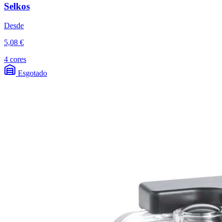
Selkos
Desde
5,08 €
4 cores
Esgotado