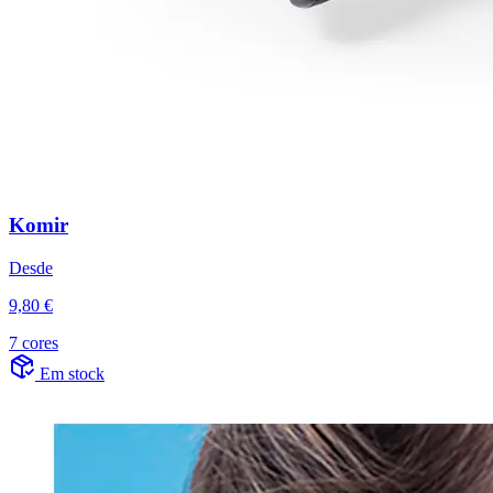
Komir
Desde
9,80 €
7 cores
Em stock