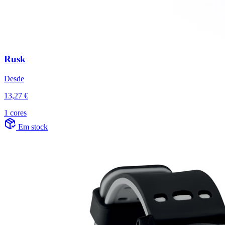
Rusk
Desde
13,27 €
1 cores
Em stock