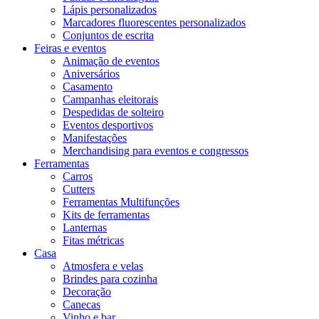
Lápis personalizados
Marcadores fluorescentes personalizados
Conjuntos de escrita
Feiras e eventos
Animação de eventos
Aniversários
Casamento
Campanhas eleitorais
Despedidas de solteiro
Eventos desportivos
Manifestações
Merchandising para eventos e congressos
Ferramentas
Carros
Cutters
Ferramentas Multifunções
Kits de ferramentas
Lanternas
Fitas métricas
Casa
Atmosfera e velas
Brindes para cozinha
Decoração
Canecas
Vinho e bar