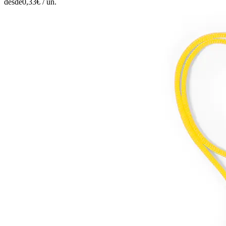
desde
0,33
€ /
un.