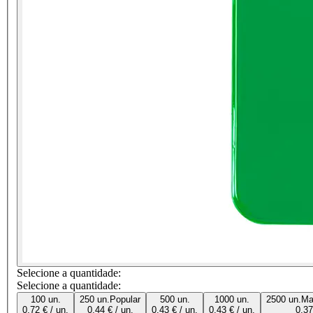
Selecione a quantidade:
Selecione a quantidade:
100 un.
250 un.
Popular
500 un.
1000 un.
2500 un.
Ma
0,72 € / un.
0,44 € / un.
0,43 € / un.
0,43 € / un.
0,37