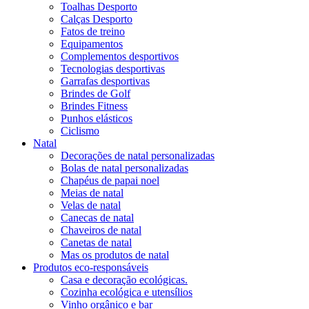
Toalhas Desporto
Calças Desporto
Fatos de treino
Equipamentos
Complementos desportivos
Tecnologias desportivas
Garrafas desportivas
Brindes de Golf
Brindes Fitness
Punhos elásticos
Ciclismo
Natal
Decorações de natal personalizadas
Bolas de natal personalizadas
Chapéus de papai noel
Meias de natal
Velas de natal
Canecas de natal
Chaveiros de natal
Canetas de natal
Mas os produtos de natal
Produtos eco-responsáveis
Casa e decoração ecológicas.
Cozinha ecológica e utensílios
Vinho orgânico e bar