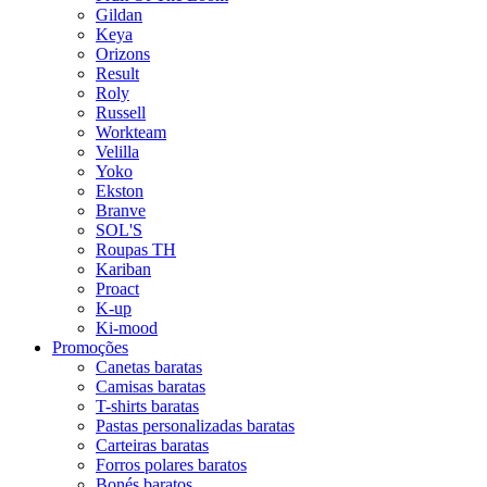
Gildan
Keya
Orizons
Result
Roly
Russell
Workteam
Velilla
Yoko
Ekston
Branve
SOL'S
Roupas TH
Kariban
Proact
K-up
Ki-mood
Promoções
Canetas baratas
Camisas baratas
T-shirts baratas
Pastas personalizadas baratas
Carteiras baratas
Forros polares baratos
Bonés baratos