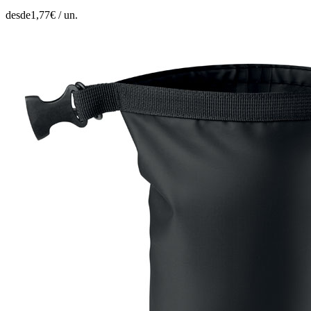
desde
1,77
€ /
un.