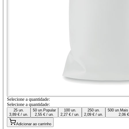
Selecione a quantidade:
Selecione a quantidade:
25 un.
50 un.
Popular
100 un.
250 un.
500 un.
Mais
3,89 € / un.
2,55 € / un.
2,27 € / un.
2,09 € / un.
2,06 €
Adicionar ao carrinho