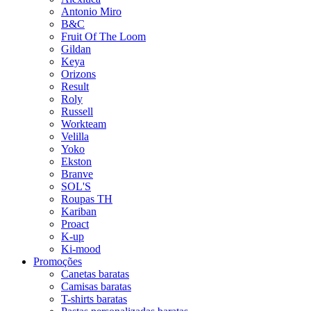
Antonio Miro
B&C
Fruit Of The Loom
Gildan
Keya
Orizons
Result
Roly
Russell
Workteam
Velilla
Yoko
Ekston
Branve
SOL'S
Roupas TH
Kariban
Proact
K-up
Ki-mood
Promoções
Canetas baratas
Camisas baratas
T-shirts baratas