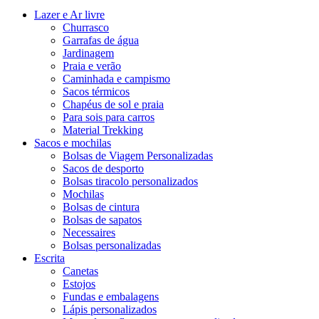
Lazer e Ar livre
Churrasco
Garrafas de água
Jardinagem
Praia e verão
Caminhada e campismo
Sacos térmicos
Chapéus de sol e praia
Para sois para carros
Material Trekking
Sacos e mochilas
Bolsas de Viagem Personalizadas
Sacos de desporto
Bolsas tiracolo personalizados
Mochilas
Bolsas de cintura
Bolsas de sapatos
Necessaires
Bolsas personalizadas
Escrita
Canetas
Estojos
Fundas e embalagens
Lápis personalizados