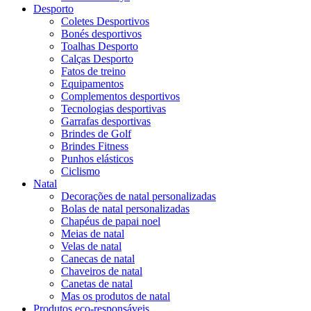
Desporto
Coletes Desportivos
Bonés desportivos
Toalhas Desporto
Calças Desporto
Fatos de treino
Equipamentos
Complementos desportivos
Tecnologias desportivas
Garrafas desportivas
Brindes de Golf
Brindes Fitness
Punhos elásticos
Ciclismo
Natal
Decorações de natal personalizadas
Bolas de natal personalizadas
Chapéus de papai noel
Meias de natal
Velas de natal
Canecas de natal
Chaveiros de natal
Canetas de natal
Mas os produtos de natal
Produtos eco-responsáveis