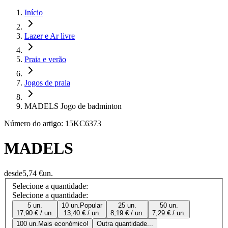
Início
Lazer e Ar livre
Praia e verão
Jogos de praia
MADELS Jogo de badminton
Número do artigo: 15KC6373
MADELS
desde
5,74 €
un.
Selecione a quantidade:
Selecione a quantidade:
5 un.
10 un.
Popular
25 un.
50 un.
17,90 € / un.
13,40 € / un.
8,19 € / un.
7,29 € / un.
100 un.
Mais económico!
Outra quantidade...