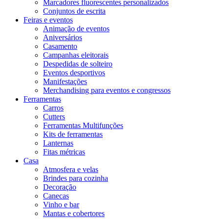
Marcadores fluorescentes personalizados
Conjuntos de escrita
Feiras e eventos
Animação de eventos
Aniversários
Casamento
Campanhas eleitorais
Despedidas de solteiro
Eventos desportivos
Manifestações
Merchandising para eventos e congressos
Ferramentas
Carros
Cutters
Ferramentas Multifunções
Kits de ferramentas
Lanternas
Fitas métricas
Casa
Atmosfera e velas
Brindes para cozinha
Decoração
Canecas
Vinho e bar
Mantas e cobertores