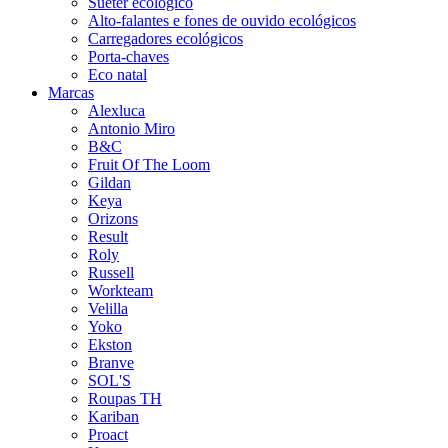
Suéter ecológico
Alto-falantes e fones de ouvido ecológicos
Carregadores ecológicos
Porta-chaves
Eco natal
Marcas
Alexluca
Antonio Miro
B&C
Fruit Of The Loom
Gildan
Keya
Orizons
Result
Roly
Russell
Workteam
Velilla
Yoko
Ekston
Branve
SOL'S
Roupas TH
Kariban
Proact