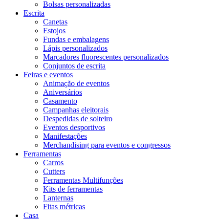
Bolsas personalizadas
Escrita
Canetas
Estojos
Fundas e embalagens
Lápis personalizados
Marcadores fluorescentes personalizados
Conjuntos de escrita
Feiras e eventos
Animação de eventos
Aniversários
Casamento
Campanhas eleitorais
Despedidas de solteiro
Eventos desportivos
Manifestações
Merchandising para eventos e congressos
Ferramentas
Carros
Cutters
Ferramentas Multifunções
Kits de ferramentas
Lanternas
Fitas métricas
Casa