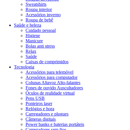
Sweatshirts
Roupa interior
Acessórios inverno
Roupa de bebê
Saúde e beleza
Cuidado pessoal
Higiene
Manicure
Bolas anti stress
Relax
Saúde
Caixas de comprimidos
Tecnologia
Acessórios para telemóvel
Acessórios para computador
Colunas Altavoz Alto-falantes
Fones de ouvido Auscultadores
Óculos de realidade virtual
Pens USB
Ponteiros laser
Relógios e hora
Carregadores e plugues
Câmeras digitais
Power banks e baterias portáteis
Carregadores sem fios