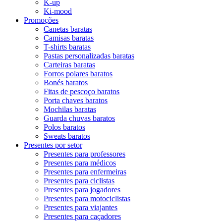
K-up
Ki-mood
Promoções
Canetas baratas
Camisas baratas
T-shirts baratas
Pastas personalizadas baratas
Carteiras baratas
Forros polares baratos
Bonés baratos
Fitas de pescoço baratos
Porta chaves baratos
Mochilas baratas
Guarda chuvas baratos
Polos baratos
Sweats baratos
Presentes por setor
Presentes para professores
Presentes para médicos
Presentes para enfermeiras
Presentes para ciclistas
Presentes para jogadores
Presentes para motociclistas
Presentes para viajantes
Presentes para caçadores