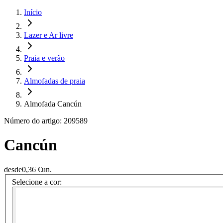
Início
Lazer e Ar livre
Praia e verão
Almofadas de praia
Almofada Cancún
Número do artigo: 209589
Cancún
desde
0,36 €
un.
Selecione a cor: