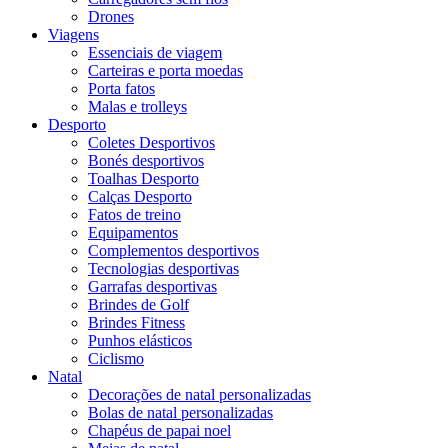
Drones
Viagens
Essenciais de viagem
Carteiras e porta moedas
Porta fatos
Malas e trolleys
Desporto
Coletes Desportivos
Bonés desportivos
Toalhas Desporto
Calças Desporto
Fatos de treino
Equipamentos
Complementos desportivos
Tecnologias desportivas
Garrafas desportivas
Brindes de Golf
Brindes Fitness
Punhos elásticos
Ciclismo
Natal
Decorações de natal personalizadas
Bolas de natal personalizadas
Chapéus de papai noel