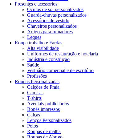
Presentes e acessórios
Óculos de sol personalizados
Guarda-chuvas personalizados
Acessórios de vestido
Chaveiros personalizados
Artigos para fumadores
Leques
Roupa trabalho e Fardas
Alta visibilidade
Uniformes de restauração e hotelaria
Indústria e construção
Saúde
Vestuário comercial e de escritório
Profissões
Roupas Personalizadas
Calções de Praia
Camisas
T-shirts
Aventais publicitários
Bonés impressos
Calças
Lenços Personalizados
Polos
Roupas de malha
Roupas de Abrigo