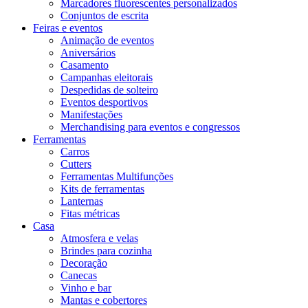
Marcadores fluorescentes personalizados
Conjuntos de escrita
Feiras e eventos
Animação de eventos
Aniversários
Casamento
Campanhas eleitorais
Despedidas de solteiro
Eventos desportivos
Manifestações
Merchandising para eventos e congressos
Ferramentas
Carros
Cutters
Ferramentas Multifunções
Kits de ferramentas
Lanternas
Fitas métricas
Casa
Atmosfera e velas
Brindes para cozinha
Decoração
Canecas
Vinho e bar
Mantas e cobertores