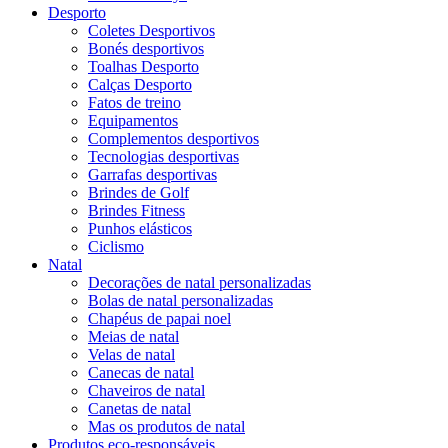
Desporto
Coletes Desportivos
Bonés desportivos
Toalhas Desporto
Calças Desporto
Fatos de treino
Equipamentos
Complementos desportivos
Tecnologias desportivas
Garrafas desportivas
Brindes de Golf
Brindes Fitness
Punhos elásticos
Ciclismo
Natal
Decorações de natal personalizadas
Bolas de natal personalizadas
Chapéus de papai noel
Meias de natal
Velas de natal
Canecas de natal
Chaveiros de natal
Canetas de natal
Mas os produtos de natal
Produtos eco-responsáveis