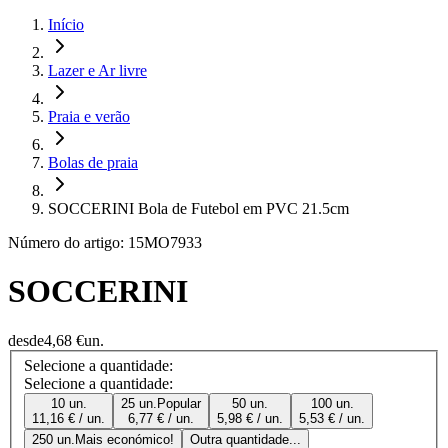
Início
Lazer e Ar livre
Praia e verão
Bolas de praia
SOCCERINI Bola de Futebol em PVC 21.5cm
Número do artigo: 15MO7933
SOCCERINI
desde
4,68 €
un.
Selecione a quantidade:
Selecione a quantidade:
10 un.
25 un.
Popular
50 un.
100 un.
11,16 € / un.
6,77 € / un.
5,98 € / un.
5,53 € / un.
250 un.
Mais económico!
Outra quantidade...