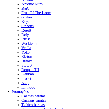
Antonio Miro
B&C
Fruit Of The Loom
Gildan
Keya
Orizons
Result
Roly
Russell
Workteam
Velilla
Yoko
Ekston
Branve
SOL'S
Roupas TH
Kariban
Proact
K-up
Ki-mood
Promoções
Canetas baratas
Camisas baratas
T-shirts baratas