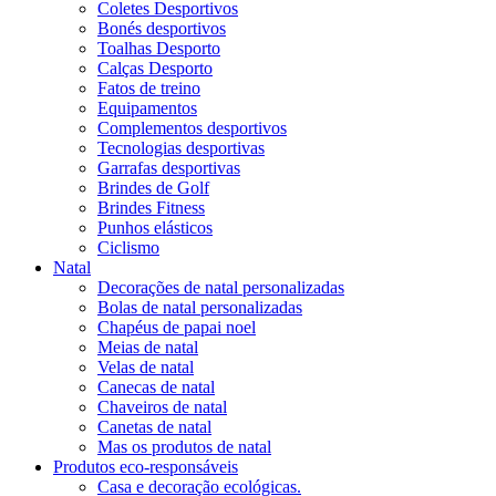
Coletes Desportivos
Bonés desportivos
Toalhas Desporto
Calças Desporto
Fatos de treino
Equipamentos
Complementos desportivos
Tecnologias desportivas
Garrafas desportivas
Brindes de Golf
Brindes Fitness
Punhos elásticos
Ciclismo
Natal
Decorações de natal personalizadas
Bolas de natal personalizadas
Chapéus de papai noel
Meias de natal
Velas de natal
Canecas de natal
Chaveiros de natal
Canetas de natal
Mas os produtos de natal
Produtos eco-responsáveis
Casa e decoração ecológicas.