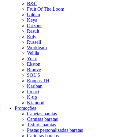
B&C
Fruit Of The Loom
Gildan
Keya
Orizons
Result
Roly
Russell
Workteam
Velilla
Yoko
Ekston
Branve
SOL'S
Roupas TH
Kariban
Proact
K-up
Ki-mood
Promoções
Canetas baratas
Camisas baratas
T-shirts baratas
Pastas personalizadas baratas
Carteiras baratas