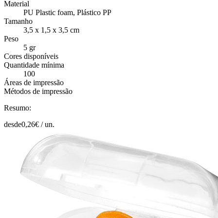
Material
PU Plastic foam, Plástico PP
Tamanho
3,5 x 1,5 x 3,5 cm
Peso
5 gr
Cores disponíveis
Quantidade mínima
100
Áreas de impressão
Métodos de impressão
Resumo:
desde
0,26
€ /
un.