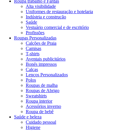
Roupa trabalho e Fardas
Alta visibilidade
Uniformes de restauração e hotelaria
Indústria e construção
Saúde
Vestuário comercial e de escritório
Profissões
Roupas Personalizadas
Calções de Praia
Camisas
T-shirts
Aventais publicitários
Bonés impressos
Calças
Lenços Personalizados
Polos
Roupas de malha
Roupas de Abrigo
Sweatshirts
Roupa interior
Acessórios inverno
Roupa de bebê
Saúde e beleza
Cuidado pessoal
Higiene