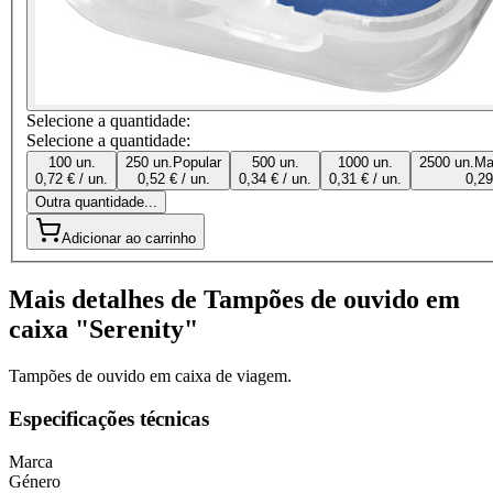
Selecione a quantidade:
Selecione a quantidade:
100 un.
250 un.
Popular
500 un.
1000 un.
2500 un.
Ma
0,72 € / un.
0,52 € / un.
0,34 € / un.
0,31 € / un.
0,29
Outra quantidade...
Adicionar ao carrinho
Mais detalhes de Tampões de ouvido em
caixa "Serenity"
Tampões de ouvido em caixa de viagem.
Especificações técnicas
Marca
Género