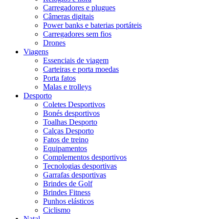
Carregadores e plugues
Câmeras digitais
Power banks e baterias portáteis
Carregadores sem fios
Drones
Viagens
Essenciais de viagem
Carteiras e porta moedas
Porta fatos
Malas e trolleys
Desporto
Coletes Desportivos
Bonés desportivos
Toalhas Desporto
Calças Desporto
Fatos de treino
Equipamentos
Complementos desportivos
Tecnologias desportivas
Garrafas desportivas
Brindes de Golf
Brindes Fitness
Punhos elásticos
Ciclismo
Natal