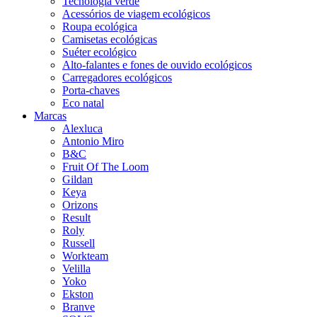
Tecnologia verde
Acessórios de viagem ecológicos
Roupa ecológica
Camisetas ecológicas
Suéter ecológico
Alto-falantes e fones de ouvido ecológicos
Carregadores ecológicos
Porta-chaves
Eco natal
Marcas
Alexluca
Antonio Miro
B&C
Fruit Of The Loom
Gildan
Keya
Orizons
Result
Roly
Russell
Workteam
Velilla
Yoko
Ekston
Branve