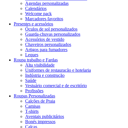
Agendas personalizadas
Calendários
Welcome pack
Marcadores favoritos
Presentes e acessórios
Óculos de sol personalizados
Guarda-chuvas personalizados
Acessórios de vestido
Chaveiros personalizados
Artigos para fumadores
Leques
Roupa trabalho e Fardas
Alta visibilidade
Uniformes de restauração e hotelaria
Indústria e construção
Saúde
Vestuário comercial e de escritório
Profissões
Roupas Personalizadas
Calções de Praia
Camisas
T-shirts
Aventais publicitários
Bonés impressos
Calças