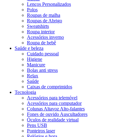
Lenços Personalizados
Polos
Roupas de malha
Roupas de Abrigo
Sweatshirts
Roupa interior
Acessórios inverno
Roupa de bebê
Saúde e beleza
Cuidado pessoal
Higiene
Manicure
Bolas anti stress
Relax
Saúde
Caixas de comprimidos
Tecnologia
Acessórios para telemóvel
Acessórios para computador
Colunas Altavoz Alto-falantes
Fones de ouvido Auscultadores
Óculos de realidade virtual
Pens USB
Ponteiros laser
Relógios e hora