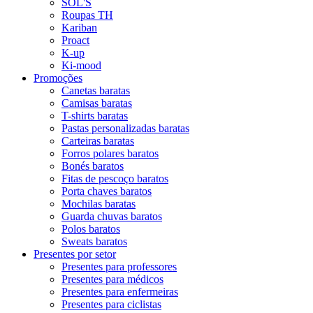
SOL'S
Roupas TH
Kariban
Proact
K-up
Ki-mood
Promoções
Canetas baratas
Camisas baratas
T-shirts baratas
Pastas personalizadas baratas
Carteiras baratas
Forros polares baratos
Bonés baratos
Fitas de pescoço baratos
Porta chaves baratos
Mochilas baratas
Guarda chuvas baratos
Polos baratos
Sweats baratos
Presentes por setor
Presentes para professores
Presentes para médicos
Presentes para enfermeiras
Presentes para ciclistas