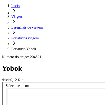
Início
Viagens
Essenciais de viagem
Portatudos viagem
Portatudo Yobok
Número do artigo: 204521
Yobok
desde
0,12 €
un.
Selecione a cor: