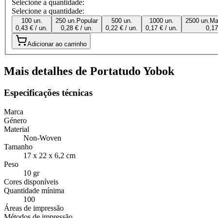
Selecione a quantidade:
Selecione a quantidade:
100 un.
250 un.
Popular
500 un.
1000 un.
2500 un.
Ma
0,43 € / un.
0,28 € / un.
0,22 € / un.
0,17 € / un.
0,17
Adicionar ao carrinho
Mais detalhes de Portatudo Yobok
Especificações técnicas
Marca
Género
Material
Non-Woven
Tamanho
17 x 22 x 6,2 cm
Peso
10 gr
Cores disponíveis
Quantidade mínima
100
Áreas de impressão
Métodos de impressão