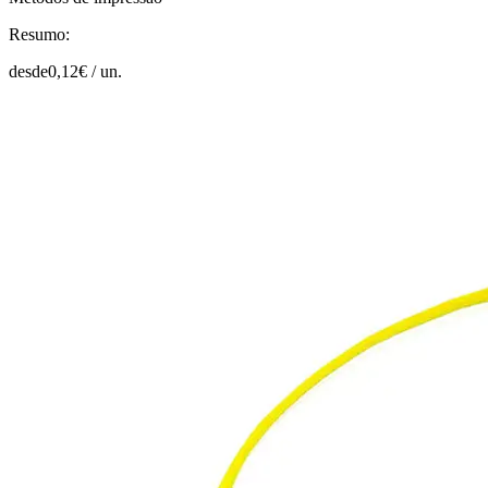
Resumo:
desde
0,12
€ /
un.