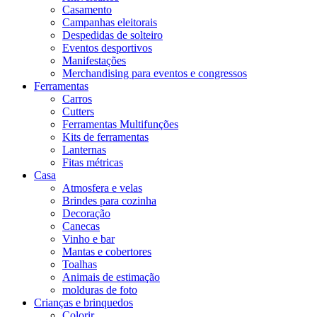
Casamento
Campanhas eleitorais
Despedidas de solteiro
Eventos desportivos
Manifestações
Merchandising para eventos e congressos
Ferramentas
Carros
Cutters
Ferramentas Multifunções
Kits de ferramentas
Lanternas
Fitas métricas
Casa
Atmosfera e velas
Brindes para cozinha
Decoração
Canecas
Vinho e bar
Mantas e cobertores
Toalhas
Animais de estimação
molduras de foto
Crianças e brinquedos
Colorir