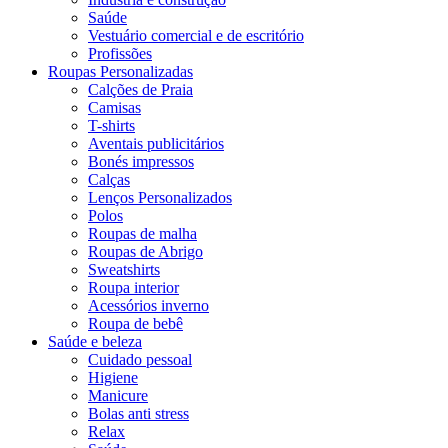
Saúde
Vestuário comercial e de escritório
Profissões
Roupas Personalizadas
Calções de Praia
Camisas
T-shirts
Aventais publicitários
Bonés impressos
Calças
Lenços Personalizados
Polos
Roupas de malha
Roupas de Abrigo
Sweatshirts
Roupa interior
Acessórios inverno
Roupa de bebê
Saúde e beleza
Cuidado pessoal
Higiene
Manicure
Bolas anti stress
Relax