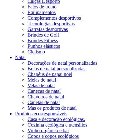
Calças Desporto
Fatos de treino
Equipamentos
Complementos desportivos
Tecnologias desportivas
Garrafas desportivas
Brindes de Golf
Brindes Fitness
Punhos elásticos
Ciclismo
Natal
Decorações de natal personalizadas
Bolas de natal personalizadas
Chapéus de papai noel
Meias de natal
Velas de natal
Canecas de natal
Chaveiros de natal
Canetas de natal
Mas os produtos de natal
Produtos eco-responsáveis
Casa e decoração ecológicas.
Cozinha ecológica e utensílios
Vinho orgânico e bar
Copos e copos ecológicos