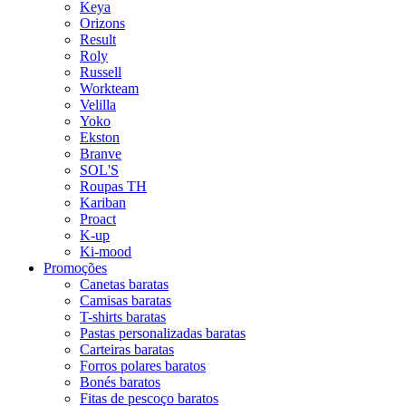
Keya
Orizons
Result
Roly
Russell
Workteam
Velilla
Yoko
Ekston
Branve
SOL'S
Roupas TH
Kariban
Proact
K-up
Ki-mood
Promoções
Canetas baratas
Camisas baratas
T-shirts baratas
Pastas personalizadas baratas
Carteiras baratas
Forros polares baratos
Bonés baratos
Fitas de pescoço baratos