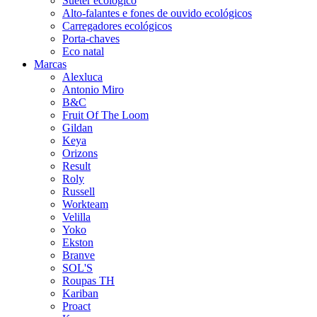
Suéter ecológico
Alto-falantes e fones de ouvido ecológicos
Carregadores ecológicos
Porta-chaves
Eco natal
Marcas
Alexluca
Antonio Miro
B&C
Fruit Of The Loom
Gildan
Keya
Orizons
Result
Roly
Russell
Workteam
Velilla
Yoko
Ekston
Branve
SOL'S
Roupas TH
Kariban
Proact