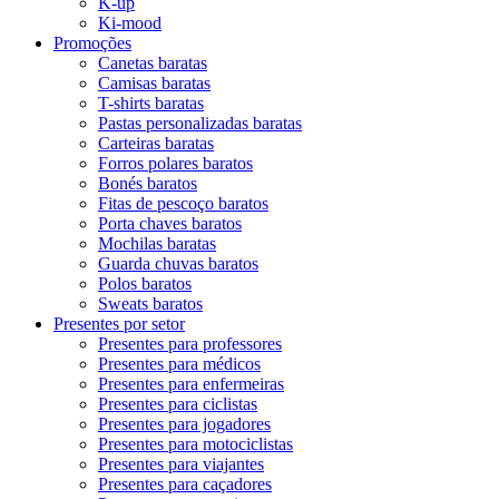
K-up
Ki-mood
Promoções
Canetas baratas
Camisas baratas
T-shirts baratas
Pastas personalizadas baratas
Carteiras baratas
Forros polares baratos
Bonés baratos
Fitas de pescoço baratos
Porta chaves baratos
Mochilas baratas
Guarda chuvas baratos
Polos baratos
Sweats baratos
Presentes por setor
Presentes para professores
Presentes para médicos
Presentes para enfermeiras
Presentes para ciclistas
Presentes para jogadores
Presentes para motociclistas
Presentes para viajantes
Presentes para caçadores