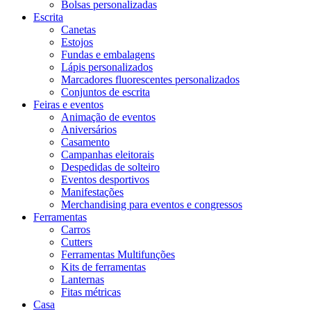
Bolsas personalizadas
Escrita
Canetas
Estojos
Fundas e embalagens
Lápis personalizados
Marcadores fluorescentes personalizados
Conjuntos de escrita
Feiras e eventos
Animação de eventos
Aniversários
Casamento
Campanhas eleitorais
Despedidas de solteiro
Eventos desportivos
Manifestações
Merchandising para eventos e congressos
Ferramentas
Carros
Cutters
Ferramentas Multifunções
Kits de ferramentas
Lanternas
Fitas métricas
Casa