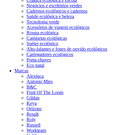
Criança ecológica e escola
Negócios e escritórios verdes
Cadernos ecológicos e cadernos
Saúde ecológica e beleza
Tecnologia verde
Acessórios de viagem ecológicos
Roupa ecológica
Camisetas ecológicas
Suéter ecológico
Alto-falantes e fones de ouvido ecológicos
Carregadores ecológicos
Porta-chaves
Eco natal
Marcas
Alexluca
Antonio Miro
B&C
Fruit Of The Loom
Gildan
Keya
Orizons
Result
Roly
Russell
Workteam