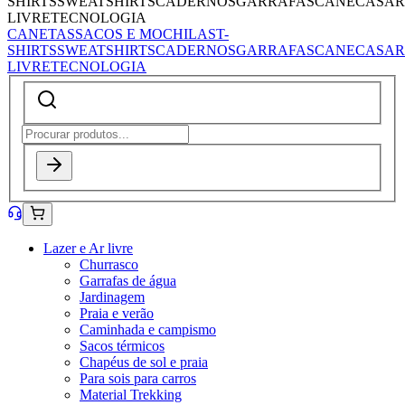
SHIRTS
SWEATSHIRTS
CADERNOS
GARRAFAS
CANECAS
AR
LIVRE
TECNOLOGIA
CANETAS
SACOS E MOCHILAS
T-
SHIRTS
SWEATSHIRTS
CADERNOS
GARRAFAS
CANECAS
AR
LIVRE
TECNOLOGIA
Lazer e Ar livre
Churrasco
Garrafas de água
Jardinagem
Praia e verão
Caminhada e campismo
Sacos térmicos
Chapéus de sol e praia
Para sois para carros
Material Trekking