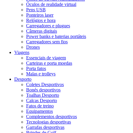
Óculos de realidade virtual
Pens USB
Ponteiros laser
Relógios e hora
Carregadores e plugues
Câmeras digitais
Power banks e baterias portáteis
Carregadores sem fios
Drones
Viagens
Essenciais de viagem
Carteiras e porta moedas
Porta fatos
Malas e trolleys
Desporto
Coletes Desportivos
Bonés desportivos
Toalhas Desporto
Calças Desporto
Fatos de treino
Equipamentos
Complementos desportivos
Tecnologias desportivas
Garrafas desportivas
Brindes de Golf