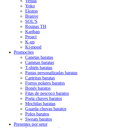
Velilla
Yoko
Ekston
Branve
SOL'S
Roupas TH
Kariban
Proact
K-up
Ki-mood
Promoções
Canetas baratas
Camisas baratas
T-shirts baratas
Pastas personalizadas baratas
Carteiras baratas
Forros polares baratos
Bonés baratos
Fitas de pescoço baratos
Porta chaves baratos
Mochilas baratas
Guarda chuvas baratos
Polos baratos
Sweats baratos
Presentes por setor