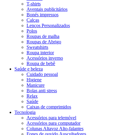
T-shirts
Aventais publicitários
Bonés impressos
Calças
Lenços Personalizados
Polos
Roupas de malha
Roupas de Abrigo
Sweatshirts
Roupa interior
Acessórios inverno
Roupa de bebê
Saúde e beleza
Cuidado pessoal
Higiene
Manicure
Bolas anti stress
Relax
Saúde
Caixas de comprimidos
Tecnologia
Acessórios para telemóvel
Acessórios para computador
Colunas Altavoz Alto-falantes
Fones de ouvido Auscultadores