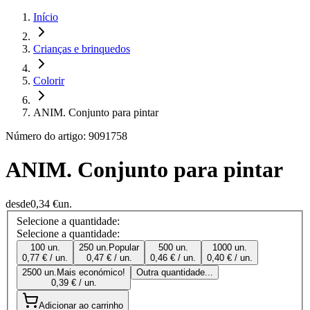
Início
Crianças e brinquedos
Colorir
ANIM. Conjunto para pintar
Número do artigo: 9091758
ANIM. Conjunto para pintar
desde
0,34 €
un.
Selecione a quantidade:
Selecione a quantidade:
100 un.
250 un.
Popular
500 un.
1000 un.
0,77 € / un.
0,47 € / un.
0,46 € / un.
0,40 € / un.
2500 un.
Mais económico!
Outra quantidade...
0,39 € / un.
Adicionar ao carrinho