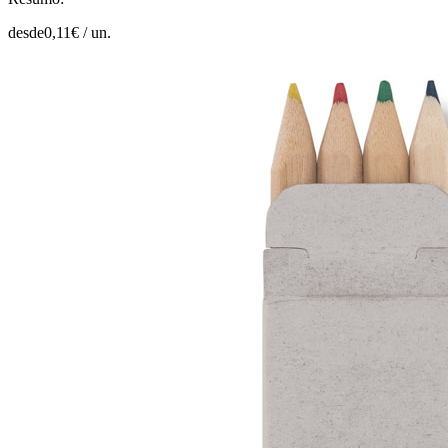
desde
0,11
€ /
un.