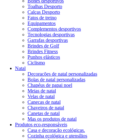
Bonés desportivos
Toalhas Desporto
Calças Desporto
Fatos de treino
Equipamentos
Complementos desportivos
Tecnologias desportivas
Garrafas desportivas
Brindes de Golf
Brindes Fitness
Punhos elásticos
Ciclismo
Natal
Decorações de natal personalizadas
Bolas de natal personalizadas
Chapéus de papai noel
Meias de natal
Velas de natal
Canecas de natal
Chaveiros de natal
Canetas de natal
Mas os produtos de natal
Produtos eco-responsáveis
Casa e decoração ecológicas.
Cozinha ecológica e utensílios