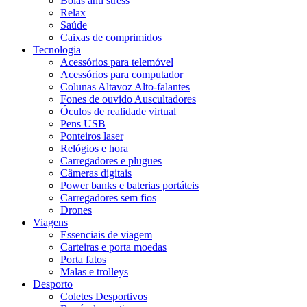
Bolas anti stress
Relax
Saúde
Caixas de comprimidos
Tecnologia
Acessórios para telemóvel
Acessórios para computador
Colunas Altavoz Alto-falantes
Fones de ouvido Auscultadores
Óculos de realidade virtual
Pens USB
Ponteiros laser
Relógios e hora
Carregadores e plugues
Câmeras digitais
Power banks e baterias portáteis
Carregadores sem fios
Drones
Viagens
Essenciais de viagem
Carteiras e porta moedas
Porta fatos
Malas e trolleys
Desporto
Coletes Desportivos