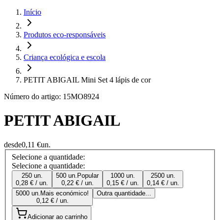
Início
Produtos eco-responsáveis
Criança ecológica e escola
PETIT ABIGAIL Mini Set 4 lápis de cor
Número do artigo: 15MO8924
PETIT ABIGAIL
desde
0,11 €
un.
Selecione a quantidade:
Selecione a quantidade:
250 un.
500 un.
Popular
1000 un.
2500 un.
0,28 € / un.
0,22 € / un.
0,15 € / un.
0,14 € / un.
5000 un.
Mais económico!
Outra quantidade...
0,12 € / un.
Adicionar ao carrinho