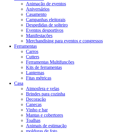
Animação de eventos
Aniversários
Casamento
Campanhas eleitorais
Despedidas de solteiro
Eventos desportivos
Manifestações
Merchandising para eventos e congressos
Ferramentas
Carros
Cutters
Ferramentas Multifunções
Kits de ferramentas
Lanternas
Fitas métricas
Casa
Atmosfera e velas
Brindes para cozinha
Decoração
Canecas
Vinho e bar
Mantas e cobertores
Toalhas
Animais de estimação
molduras de foto