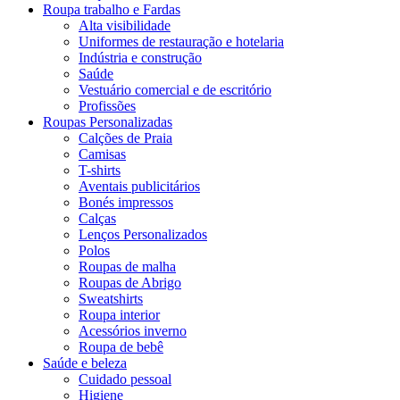
Roupa trabalho e Fardas
Alta visibilidade
Uniformes de restauração e hotelaria
Indústria e construção
Saúde
Vestuário comercial e de escritório
Profissões
Roupas Personalizadas
Calções de Praia
Camisas
T-shirts
Aventais publicitários
Bonés impressos
Calças
Lenços Personalizados
Polos
Roupas de malha
Roupas de Abrigo
Sweatshirts
Roupa interior
Acessórios inverno
Roupa de bebê
Saúde e beleza
Cuidado pessoal
Higiene