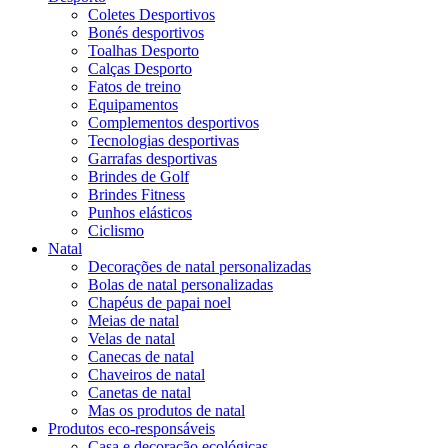
Coletes Desportivos
Bonés desportivos
Toalhas Desporto
Calças Desporto
Fatos de treino
Equipamentos
Complementos desportivos
Tecnologias desportivas
Garrafas desportivas
Brindes de Golf
Brindes Fitness
Punhos elásticos
Ciclismo
Natal
Decorações de natal personalizadas
Bolas de natal personalizadas
Chapéus de papai noel
Meias de natal
Velas de natal
Canecas de natal
Chaveiros de natal
Canetas de natal
Mas os produtos de natal
Produtos eco-responsáveis
Casa e decoração ecológicas.