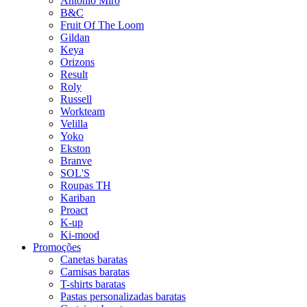
Antonio Miro
B&C
Fruit Of The Loom
Gildan
Keya
Orizons
Result
Roly
Russell
Workteam
Velilla
Yoko
Ekston
Branve
SOL'S
Roupas TH
Kariban
Proact
K-up
Ki-mood
Promoções
Canetas baratas
Camisas baratas
T-shirts baratas
Pastas personalizadas baratas