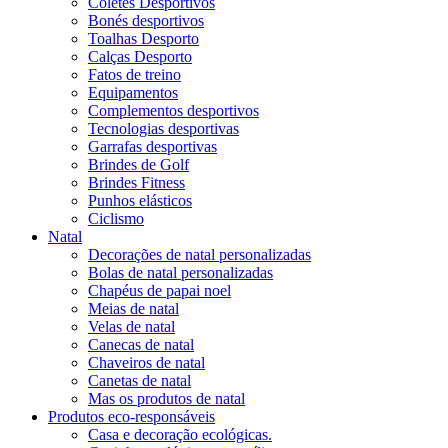
Coletes Desportivos
Bonés desportivos
Toalhas Desporto
Calças Desporto
Fatos de treino
Equipamentos
Complementos desportivos
Tecnologias desportivas
Garrafas desportivas
Brindes de Golf
Brindes Fitness
Punhos elásticos
Ciclismo
Natal
Decorações de natal personalizadas
Bolas de natal personalizadas
Chapéus de papai noel
Meias de natal
Velas de natal
Canecas de natal
Chaveiros de natal
Canetas de natal
Mas os produtos de natal
Produtos eco-responsáveis
Casa e decoração ecológicas.