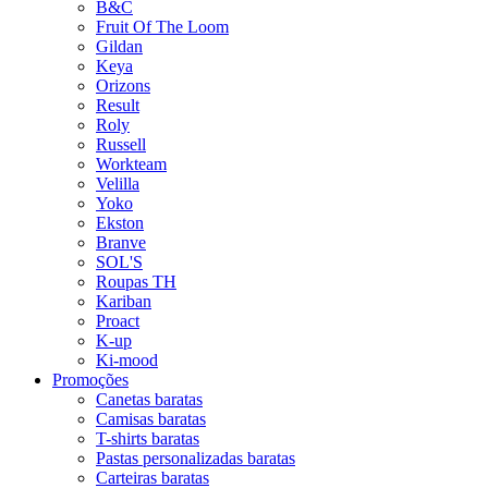
B&C
Fruit Of The Loom
Gildan
Keya
Orizons
Result
Roly
Russell
Workteam
Velilla
Yoko
Ekston
Branve
SOL'S
Roupas TH
Kariban
Proact
K-up
Ki-mood
Promoções
Canetas baratas
Camisas baratas
T-shirts baratas
Pastas personalizadas baratas
Carteiras baratas