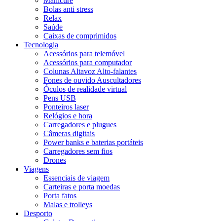
Manicure
Bolas anti stress
Relax
Saúde
Caixas de comprimidos
Tecnologia
Acessórios para telemóvel
Acessórios para computador
Colunas Altavoz Alto-falantes
Fones de ouvido Auscultadores
Óculos de realidade virtual
Pens USB
Ponteiros laser
Relógios e hora
Carregadores e plugues
Câmeras digitais
Power banks e baterias portáteis
Carregadores sem fios
Drones
Viagens
Essenciais de viagem
Carteiras e porta moedas
Porta fatos
Malas e trolleys
Desporto