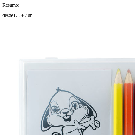
Resumo:
desde
1,15
€ /
un.