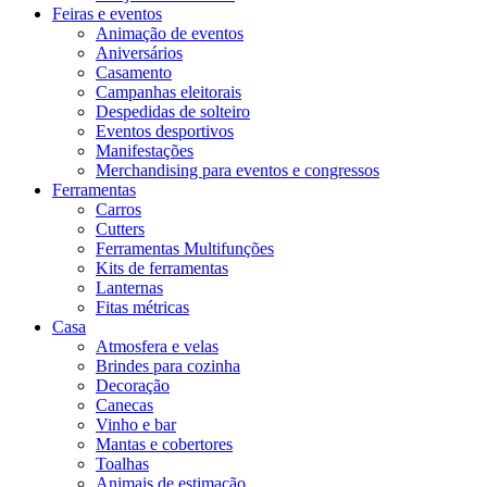
Feiras e eventos
Animação de eventos
Aniversários
Casamento
Campanhas eleitorais
Despedidas de solteiro
Eventos desportivos
Manifestações
Merchandising para eventos e congressos
Ferramentas
Carros
Cutters
Ferramentas Multifunções
Kits de ferramentas
Lanternas
Fitas métricas
Casa
Atmosfera e velas
Brindes para cozinha
Decoração
Canecas
Vinho e bar
Mantas e cobertores
Toalhas
Animais de estimação