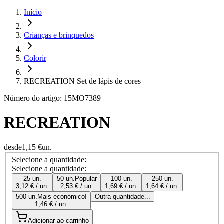
Início
Crianças e brinquedos
Colorir
RECREATION Set de lápis de cores
Número do artigo: 15MO7389
RECREATION
desde
1,15 €
un.
Selecione a quantidade:
Selecione a quantidade:
25 un.
50 un.
Popular
100 un.
250 un.
3,12 € / un.
2,53 € / un.
1,69 € / un.
1,64 € / un.
500 un.
Mais económico!
Outra quantidade...
1,46 € / un.
Adicionar ao carrinho