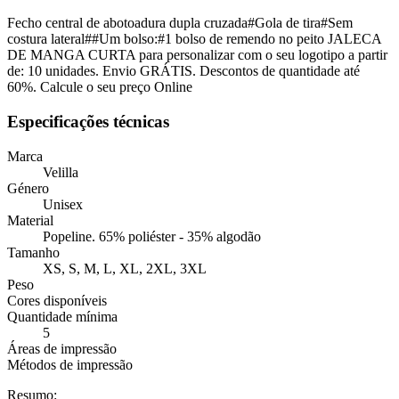
Fecho central de abotoadura dupla cruzada#Gola de tira#Sem
costura lateral##Um bolso:#1 bolso de remendo no peito JALECA
DE MANGA CURTA para personalizar com o seu logotipo a partir
de: 10 unidades. Envio GRÁTIS. Descontos de quantidade até
60%. Calcule o seu preço Online
Especificações técnicas
Marca
Velilla
Género
Unisex
Material
Popeline. 65% poliéster - 35% algodão
Tamanho
XS, S, M, L, XL, 2XL, 3XL
Peso
Cores disponíveis
Quantidade mínima
5
Áreas de impressão
Métodos de impressão
Resumo: