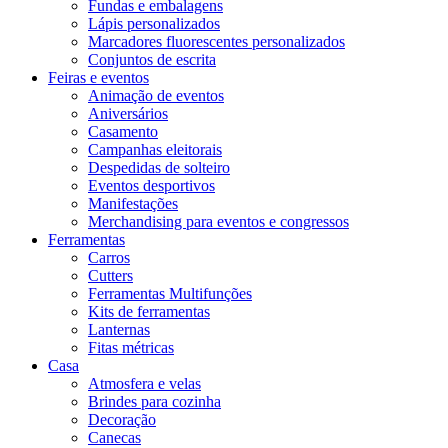
Fundas e embalagens
Lápis personalizados
Marcadores fluorescentes personalizados
Conjuntos de escrita
Feiras e eventos
Animação de eventos
Aniversários
Casamento
Campanhas eleitorais
Despedidas de solteiro
Eventos desportivos
Manifestações
Merchandising para eventos e congressos
Ferramentas
Carros
Cutters
Ferramentas Multifunções
Kits de ferramentas
Lanternas
Fitas métricas
Casa
Atmosfera e velas
Brindes para cozinha
Decoração
Canecas