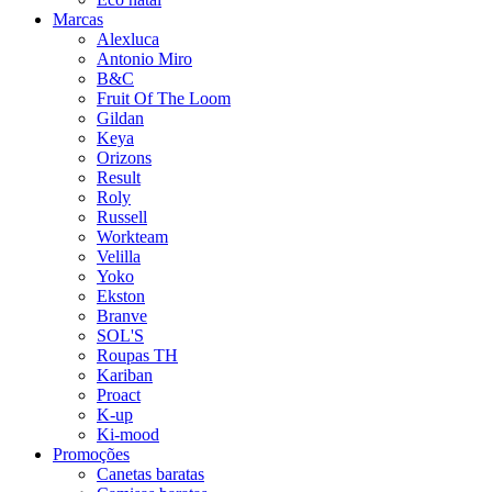
Marcas
Alexluca
Antonio Miro
B&C
Fruit Of The Loom
Gildan
Keya
Orizons
Result
Roly
Russell
Workteam
Velilla
Yoko
Ekston
Branve
SOL'S
Roupas TH
Kariban
Proact
K-up
Ki-mood
Promoções
Canetas baratas