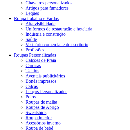
Chaveiros personalizados
Artigos para fumadores
Leques
Roupa trabalho e Fardas
Alta visibilidade
Uniformes de restauração e hotelaria
Indústria e construção
Saúde
Vestuário comercial e de escritório
Profissões
Roupas Personalizadas
Calções de Praia
Camisas
T-shirts
Aventais publicitários
Bonés impressos
Calças
Lenços Personalizados
Polos
Roupas de malha
Roupas de Abrigo
Sweatshirts
Roupa interior
Acessórios inverno
Roupa de bebê