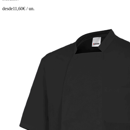
desde
11,60
€ /
un.