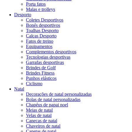
Porta fatos
Malas e trolleys
Desporto
Coletes Desportivos
Bonés desportivos
Toalhas Desporto
Calças Desporto
Fatos de treino
Equipamentos
Complementos desportivos
Tecnologias desportivas
Garrafas desportivas
Brindes de Golf
Brindes Fitness
Punhos elásticos
Ciclismo
Natal
Decorações de natal personalizadas
Bolas de natal personalizadas
Chapéus de papai noel
Meias de natal
Velas de natal
Canecas de natal
Chaveiros de natal
Canetas de natal