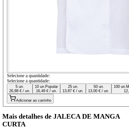
Selecione a quantidade:
Selecione a quantidade:
5 un.
10 un.
Popular
25 un.
50 un.
100 un.
M
26,88 € / un.
16,49 € / un.
13,87 € / un.
13,00 € / un.
12,
Adicionar ao carrinho
Mais detalhes de JALECA DE MANGA
CURTA