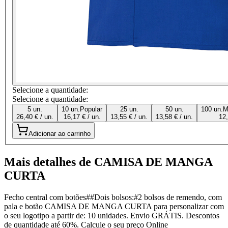
Selecione a quantidade:
Selecione a quantidade:
5 un.
10 un.
Popular
25 un.
50 un.
100 un.
M
26,40 € / un.
16,17 € / un.
13,55 € / un.
13,58 € / un.
12,
Adicionar ao carrinho
Mais detalhes de CAMISA DE MANGA
CURTA
Fecho central com botões##Dois bolsos:#2 bolsos de remendo, com
pala e botão CAMISA DE MANGA CURTA para personalizar com
o seu logotipo a partir de: 10 unidades. Envio GRÁTIS. Descontos
de quantidade até 60%. Calcule o seu preço Online