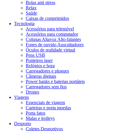
Bolas anti stress
Relax
Saúde
Caixas de comprimidos
Tecnologia
Acessórios para telemóvel
Acessórios para computador
Colunas Altavoz Alto-falantes
Fones de ouvido Auscultadores
Óculos de realidade virtual
Pens USB
Ponteiros laser
Relógios e hora
Carregadores e plugues
Câmeras digitais
Power banks e baterias portáteis
Carregadores sem fios
Drones
Viagens
Essenciais de viagem
Carteiras e porta moedas
Porta fatos
Malas e trolleys
Desporto
Coletes Desportivos