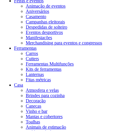
Feiras e eventos
Animação de eventos
Aniversários
Casamento
Campanhas eleitorais
Despedidas de solteiro
Eventos desportivos
Manifestações
Merchandising para eventos e congressos
Ferramentas
Carros
Cutters
Ferramentas Multifunções
Kits de ferramentas
Lanternas
Fitas métricas
Casa
Atmosfera e velas
Brindes para cozinha
Decoração
Canecas
Vinho e bar
Mantas e cobertores
Toalhas
Animais de estimação