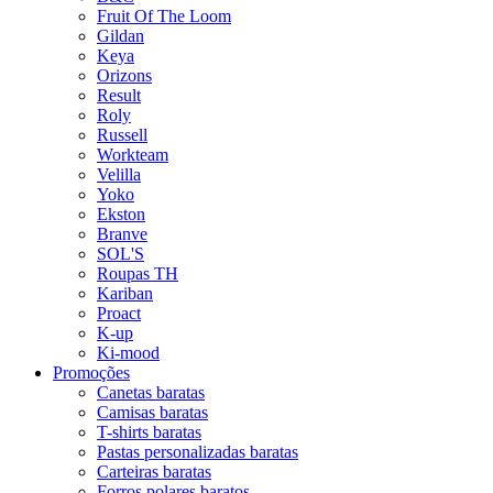
Fruit Of The Loom
Gildan
Keya
Orizons
Result
Roly
Russell
Workteam
Velilla
Yoko
Ekston
Branve
SOL'S
Roupas TH
Kariban
Proact
K-up
Ki-mood
Promoções
Canetas baratas
Camisas baratas
T-shirts baratas
Pastas personalizadas baratas
Carteiras baratas
Forros polares baratos