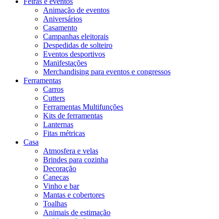
Feiras e eventos
Animação de eventos
Aniversários
Casamento
Campanhas eleitorais
Despedidas de solteiro
Eventos desportivos
Manifestações
Merchandising para eventos e congressos
Ferramentas
Carros
Cutters
Ferramentas Multifunções
Kits de ferramentas
Lanternas
Fitas métricas
Casa
Atmosfera e velas
Brindes para cozinha
Decoração
Canecas
Vinho e bar
Mantas e cobertores
Toalhas
Animais de estimação