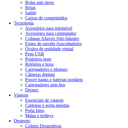
Bolas anti stress
Relax
Saúde
Caixas de comprimidos
Tecnologia
Acessórios para telemóvel
Acessórios para computador
Colunas Altavoz Alto-falantes
Fones de ouvido Auscultadores
Óculos de realidade virtual
Pens USB
Ponteiros laser
Relógios e hora
Carregadores e plugues
Câmeras digitais
Power banks e baterias portáteis
Carregadores sem fios
Drones
Viagens
Essenciais de viagem
Carteiras e porta moedas
Porta fatos
Malas e trolleys
Desporto
Coletes Desportivos