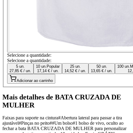
Selecione a quantidade:
Selecione a quantidade:
5 un.
10 un.
Popular
25 un.
50 un.
100 un.
M
27,85 € / un.
17,14 € / un.
14,52 € / un.
13,65 € / un.
12,
Adicionar ao carrinho
Mais detalhes de BATA CRUZADA DE
MULHER
Faixas para suporte na cintura#Abertura lateral para passar a tira
ajustável#Pinças no peito##Um bolso#1 bolso de vivo, oculto ao
fechar a bata BATA CRUZADA DE MULHER para personalizar