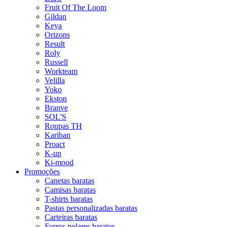
Fruit Of The Loom
Gildan
Keya
Orizons
Result
Roly
Russell
Workteam
Velilla
Yoko
Ekston
Branve
SOL'S
Roupas TH
Kariban
Proact
K-up
Ki-mood
Promoções
Canetas baratas
Camisas baratas
T-shirts baratas
Pastas personalizadas baratas
Carteiras baratas
Forros polares baratos