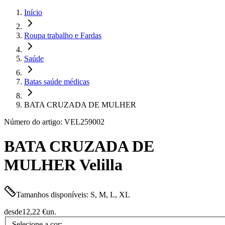
Início
Roupa trabalho e Fardas
Saúde
Batas saúde médicas
BATA CRUZADA DE MULHER
Número do artigo: VEL259002
BATA CRUZADA DE
MULHER Velilla
Tamanhos disponíveis: S, M, L, XL
desde
12,22 €
un.
Selecione a cor: