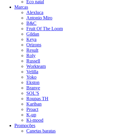
Eco natal
Marcas
Alexluca
Antonio Miro
B&C
Fruit Of The Loom
Gildan
Keya
Orizons
Result
Roly
Russell
Workteam
Velilla
Yoko
Ekston
Branve
SOL'S
Roupas TH
Kariban
Proact
K-up
Ki-mood
Promoções
Canetas baratas