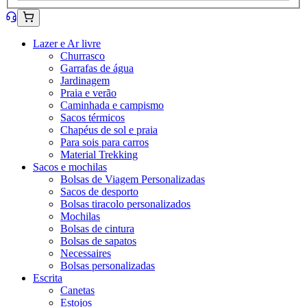
Lazer e Ar livre
Churrasco
Garrafas de água
Jardinagem
Praia e verão
Caminhada e campismo
Sacos térmicos
Chapéus de sol e praia
Para sois para carros
Material Trekking
Sacos e mochilas
Bolsas de Viagem Personalizadas
Sacos de desporto
Bolsas tiracolo personalizados
Mochilas
Bolsas de cintura
Bolsas de sapatos
Necessaires
Bolsas personalizadas
Escrita
Canetas
Estojos