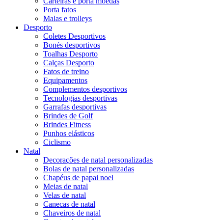
Carteiras e porta moedas
Porta fatos
Malas e trolleys
Desporto
Coletes Desportivos
Bonés desportivos
Toalhas Desporto
Calças Desporto
Fatos de treino
Equipamentos
Complementos desportivos
Tecnologias desportivas
Garrafas desportivas
Brindes de Golf
Brindes Fitness
Punhos elásticos
Ciclismo
Natal
Decorações de natal personalizadas
Bolas de natal personalizadas
Chapéus de papai noel
Meias de natal
Velas de natal
Canecas de natal
Chaveiros de natal