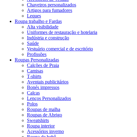
Chaveiros personalizados
Artigos para fumadores
Leques
Roupa trabalho e Fardas
Alta visibilidade
Uniformes de restauração e hotelaria
Indústria e construção
Saúde
Vestuário comercial e de escritório
Profissões
Roupas Personalizadas
Calções de Praia
Camisas
T-shirts
Aventais publicitários
Bonés impressos
Calças
Lenços Personalizados
Polos
Roupas de malha
Roupas de Abrigo
Sweatshirts
Roupa interior
Acessórios inverno
Roupa de bebê