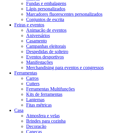
Fundas e embalagens
Lápis personalizados
Marcadores fluorescentes personalizados
Conjuntos de escrita
Feiras e eventos
Animação de eventos
Aniversários
Casamento
Campanhas eleitorais
Despedidas de solteiro
Eventos desportivos
Manifestações
Merchandising para eventos e congressos
Ferramentas
Carros
Cutters
Ferramentas Multifunções
Kits de ferramentas
Lanternas
Fitas métricas
Casa
Atmosfera e velas
Brindes para cozinha
Decoração
Canecas