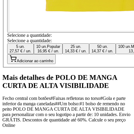
Selecione a quantidade:
Selecione a quantidade:
5 un.
10 un.
Popular
25 un.
50 un.
100 un.
M
27,57 € / un.
16,95 € / un.
14,33 € / un.
14,37 € / un.
13,
Adicionar ao carrinho
Mais detalhes de POLO DE MANGA
CURTA DE ALTA VISIBILIDADE
Fecho central com botões#Faixas refletoras no torso#Gola e parte
inferior da manga caneladas##Um bolso:#1 bolso de remendo no
peito POLO DE MANGA CURTA DE ALTA VISIBILIDADE
para personalizar com o seu logotipo a partir de: 10 unidades. Envio
GRÁTIS. Descontos de quantidade até 60%. Calcule o seu preço
Online