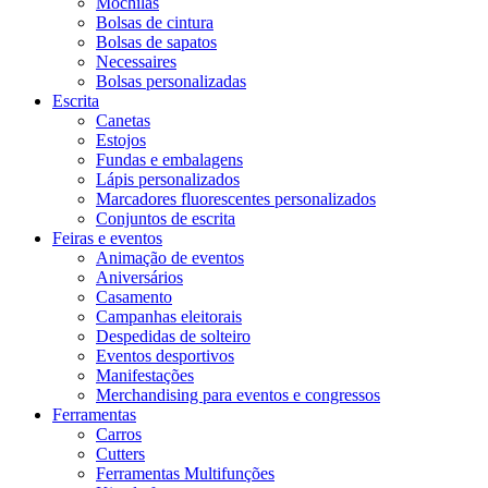
Mochilas
Bolsas de cintura
Bolsas de sapatos
Necessaires
Bolsas personalizadas
Escrita
Canetas
Estojos
Fundas e embalagens
Lápis personalizados
Marcadores fluorescentes personalizados
Conjuntos de escrita
Feiras e eventos
Animação de eventos
Aniversários
Casamento
Campanhas eleitorais
Despedidas de solteiro
Eventos desportivos
Manifestações
Merchandising para eventos e congressos
Ferramentas
Carros
Cutters
Ferramentas Multifunções