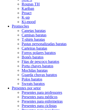
Roupas TH
Kariban
Proact
K-up
Ki-mood
Promoções
Canetas baratas
Camisas baratas
T-shirts baratas
Pastas personalizadas baratas
Carteiras baratas
Forros polares baratos
Bonés baratos
Fitas de pescoço baratos
Porta chaves baratos
Mochilas baratas
Guarda chuvas baratos
Polos baratos
Sweats baratos
Presentes por setor
Presentes para professores
Presentes para médicos
Presentes para enfermeiras
Presentes para ciclistas