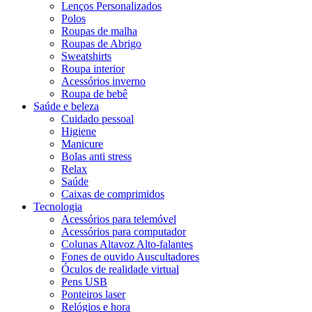
Lenços Personalizados
Polos
Roupas de malha
Roupas de Abrigo
Sweatshirts
Roupa interior
Acessórios inverno
Roupa de bebê
Saúde e beleza
Cuidado pessoal
Higiene
Manicure
Bolas anti stress
Relax
Saúde
Caixas de comprimidos
Tecnologia
Acessórios para telemóvel
Acessórios para computador
Colunas Altavoz Alto-falantes
Fones de ouvido Auscultadores
Óculos de realidade virtual
Pens USB
Ponteiros laser
Relógios e hora