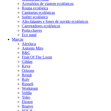
Acessórios de viagem ecológicos
Roupa ecológica
Camisetas ecológicas
Suéter ecológico
Alto-falantes e fones de ouvido ecológicos
Carregadores ecológicos
Porta-chaves
Eco natal
Marcas
Alexluca
Antonio Miro
B&C
Fruit Of The Loom
Gildan
Keya
Orizons
Result
Roly
Russell
Workteam
Velilla
Yoko
Ekston
Branve
SOL'S