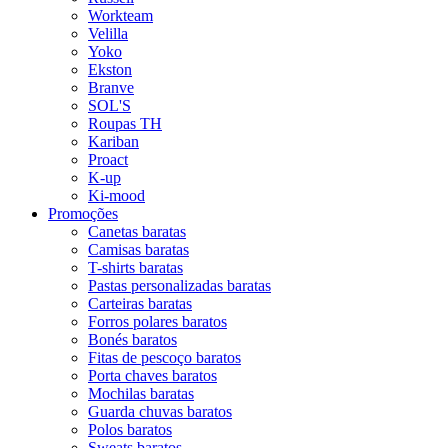
Workteam
Velilla
Yoko
Ekston
Branve
SOL'S
Roupas TH
Kariban
Proact
K-up
Ki-mood
Promoções
Canetas baratas
Camisas baratas
T-shirts baratas
Pastas personalizadas baratas
Carteiras baratas
Forros polares baratos
Bonés baratos
Fitas de pescoço baratos
Porta chaves baratos
Mochilas baratas
Guarda chuvas baratos
Polos baratos
Sweats baratos