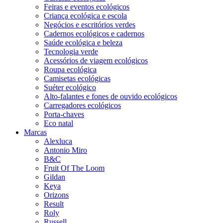
Feiras e eventos ecológicos
Criança ecológica e escola
Negócios e escritórios verdes
Cadernos ecológicos e cadernos
Saúde ecológica e beleza
Tecnologia verde
Acessórios de viagem ecológicos
Roupa ecológica
Camisetas ecológicas
Suéter ecológico
Alto-falantes e fones de ouvido ecológicos
Carregadores ecológicos
Porta-chaves
Eco natal
Marcas
Alexluca
Antonio Miro
B&C
Fruit Of The Loom
Gildan
Keya
Orizons
Result
Roly
Russell