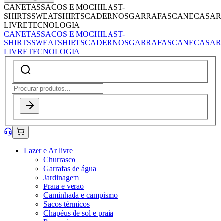
CANETAS
SACOS E MOCHILAS
T-
SHIRTS
SWEATSHIRTS
CADERNOS
GARRAFAS
CANECAS
AR
LIVRE
TECNOLOGIA
CANETAS
SACOS E MOCHILAS
T-
SHIRTS
SWEATSHIRTS
CADERNOS
GARRAFAS
CANECAS
AR
LIVRE
TECNOLOGIA
Lazer e Ar livre
Churrasco
Garrafas de água
Jardinagem
Praia e verão
Caminhada e campismo
Sacos térmicos
Chapéus de sol e praia