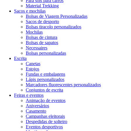
Para sois para carros
Material Trekking
Sacos e mochilas
Bolsas de Viagem Personalizadas
Sacos de desporto
Bolsas tiracolo personalizados
Mochilas
Bolsas de cintura
Bolsas de sapatos
Necessaires
Bolsas personalizadas
Escrita
Canetas
Estojos
Fundas e embalagens
Lápis personalizados
Marcadores fluorescentes personalizados
Conjuntos de escrita
Feiras e eventos
Animação de eventos
Aniversários
Casamento
Campanhas eleitorais
Despedidas de solteiro
Eventos desportivos