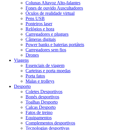
Colunas Altavoz Alto-falantes
Fones de ouvido Auscultadores
Óculos de realidade virtual
Pens USB
Ponteiros laser
Relógios e hora
Carregadores e plugues
Câmeras digitais
Power banks e baterias portáteis
Carregadores sem fios
Drones
Viagens
Essenciais de viagem
Carteiras e porta moedas
Porta fatos
Malas e trolleys
Desporto
Coletes Desportivos
Bonés desportivos
Toalhas Desporto
Calças Desporto
Fatos de treino
Equipamentos
Complementos desportivos
Tecnologias desportivas