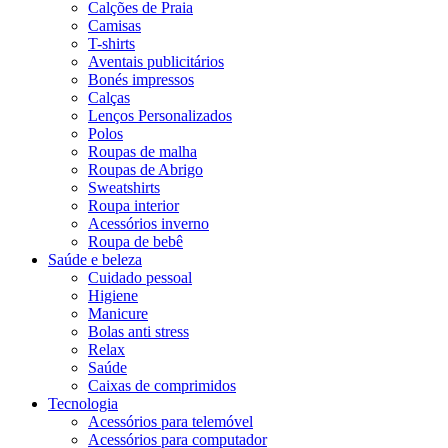
Calções de Praia
Camisas
T-shirts
Aventais publicitários
Bonés impressos
Calças
Lenços Personalizados
Polos
Roupas de malha
Roupas de Abrigo
Sweatshirts
Roupa interior
Acessórios inverno
Roupa de bebê
Saúde e beleza
Cuidado pessoal
Higiene
Manicure
Bolas anti stress
Relax
Saúde
Caixas de comprimidos
Tecnologia
Acessórios para telemóvel
Acessórios para computador