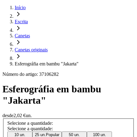
Início
Escrita
Canetas
Canetas originais
Esferográfia em bambu "Jakarta"
Número do artigo: 37106282
Esferográfia em bambu
"Jakarta"
desde
2,02 €
un.
Selecione a quantidade:
Selecione a quantidade:
10 un.
25 un.
Popular
50 un.
100 un.