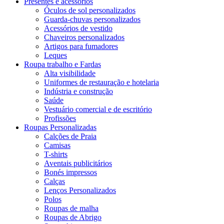
Presentes e acessórios
Óculos de sol personalizados
Guarda-chuvas personalizados
Acessórios de vestido
Chaveiros personalizados
Artigos para fumadores
Leques
Roupa trabalho e Fardas
Alta visibilidade
Uniformes de restauração e hotelaria
Indústria e construção
Saúde
Vestuário comercial e de escritório
Profissões
Roupas Personalizadas
Calções de Praia
Camisas
T-shirts
Aventais publicitários
Bonés impressos
Calças
Lenços Personalizados
Polos
Roupas de malha
Roupas de Abrigo