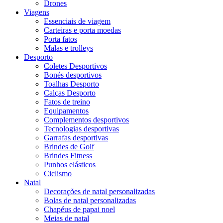
Drones
Viagens
Essenciais de viagem
Carteiras e porta moedas
Porta fatos
Malas e trolleys
Desporto
Coletes Desportivos
Bonés desportivos
Toalhas Desporto
Calças Desporto
Fatos de treino
Equipamentos
Complementos desportivos
Tecnologias desportivas
Garrafas desportivas
Brindes de Golf
Brindes Fitness
Punhos elásticos
Ciclismo
Natal
Decorações de natal personalizadas
Bolas de natal personalizadas
Chapéus de papai noel
Meias de natal