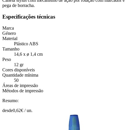
Caneta stylus com mecanismo de ação por rotação com marcador e
pega de borracha.
Especificações técnicas
Marca
Género
Material
Plástico ABS
Tamanho
14,6 x ø 1,4 cm
Peso
12 gr
Cores disponíveis
Quantidade mínima
50
Áreas de impressão
Métodos de impressão
Resumo:
desde
0,62
€ /
un.