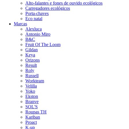
Alto-falantes e fones de ouvido ecológicos
Carregadores ecológicos
Porta-chaves
Eco natal
Marcas
Alexluca
Antonio Miro
B&C
Fruit Of The Loom
Gildan
Keya
Orizons
Result
Roly
Russell
Workteam
Velilla
Yoko
Ekston
Branve
SOL'S
Roupas TH
Kariban
Proact
K-up