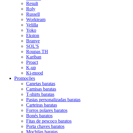
Result
Roly
Russell
Workteam
Velilla
Yoko
Ekston
Branve
SOL'S
Roupas TH
Kariban
Proact
K-up
Ki-mood
Promoções
Canetas baratas
Camisas baratas
T-shirts baratas
Pastas personalizadas baratas
Carteiras baratas
Forros polares baratos
Bonés baratos
Fitas de pescoço baratos
Porta chaves baratos
Mochilas baratas