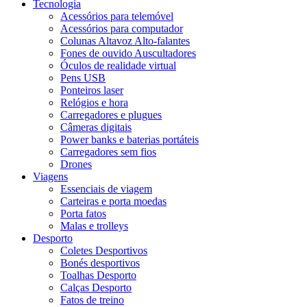
Tecnologia
Acessórios para telemóvel
Acessórios para computador
Colunas Altavoz Alto-falantes
Fones de ouvido Auscultadores
Óculos de realidade virtual
Pens USB
Ponteiros laser
Relógios e hora
Carregadores e plugues
Câmeras digitais
Power banks e baterias portáteis
Carregadores sem fios
Drones
Viagens
Essenciais de viagem
Carteiras e porta moedas
Porta fatos
Malas e trolleys
Desporto
Coletes Desportivos
Bonés desportivos
Toalhas Desporto
Calças Desporto
Fatos de treino