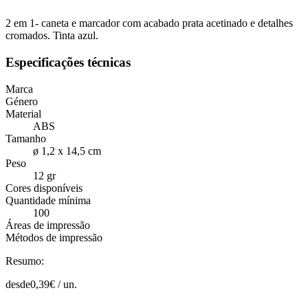
2 em 1- caneta e marcador com acabado prata acetinado e detalhes
cromados. Tinta azul.
Especificações técnicas
Marca
Género
Material
ABS
Tamanho
ø 1,2 x 14,5 cm
Peso
12 gr
Cores disponíveis
Quantidade mínima
100
Áreas de impressão
Métodos de impressão
Resumo:
desde
0,39
€ /
un.