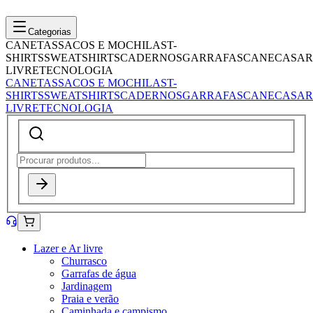
Categorias
CANETAS
SACOS E MOCHILAS
T-
SHIRTS
SWEATSHIRTS
CADERNOS
GARRAFAS
CANECAS
AR
LIVRE
TECNOLOGIA
CANETAS
SACOS E MOCHILAS
T-
SHIRTS
SWEATSHIRTS
CADERNOS
GARRAFAS
CANECAS
AR
LIVRE
TECNOLOGIA
Lazer e Ar livre
Churrasco
Garrafas de água
Jardinagem
Praia e verão
Caminhada e campismo