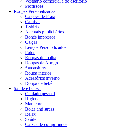
Vestuário comercial e de escritório
Profissões
Roupas Personalizadas
Calções de Praia
Camisas
T-shirts
Aventais publicitários
Bonés impressos
Calças
Lenços Personalizados
Polos
Roupas de malha
Roupas de Abrigo
Sweatshirts
Roupa interior
Acessórios inverno
Roupa de bebê
Saúde e beleza
Cuidado pessoal
Higiene
Manicure
Bolas anti stress
Relax
Saúde
Caixas de comprimidos