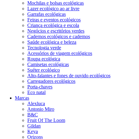
Mochilas e bolsas ecológicas
Lazer ecológico ao ar livre
Garrafas ecológicas
Feiras e eventos ecológicos
Criança ecológica e escola
Negócios e escritórios verdes
Cadernos ecológicos e cadernos
Saúde ecológica e beleza
Tecnologia verde
Acessórios de viagem ecológicos
Roupa ecológica
Camisetas ecológicas
Suéter ecológico
Alto-falantes e fones de ouvido ecológicos
Carregadores ecológicos
Porta-chaves
Eco natal
Marcas
Alexluca
Antonio Miro
B&C
Fruit Of The Loom
Gildan
Keya
Orizons