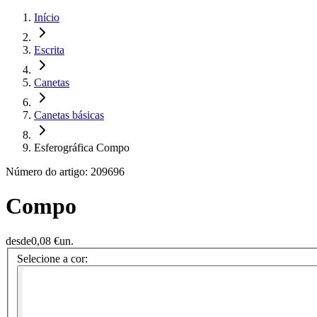
Início
Escrita
Canetas
Canetas básicas
Esferográfica Compo
Número do artigo: 209696
Compo
desde
0,08 €
un.
Selecione a cor: