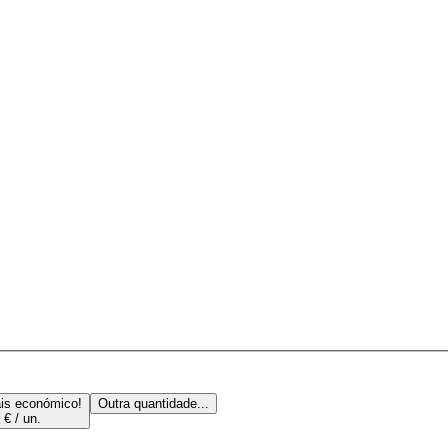
is económico!
Outra quantidade...
 € / un.