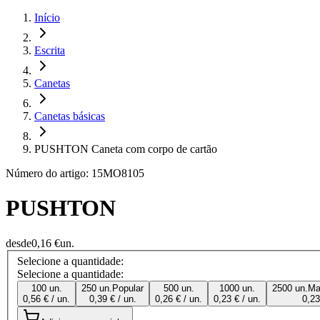
Início
Escrita
Canetas
Canetas básicas
PUSHTON Caneta com corpo de cartão
Número do artigo: 15MO8105
PUSHTON
desde
0,16 €
un.
Selecione a quantidade:
Selecione a quantidade:
100 un.
250 un.
Popular
500 un.
1000 un.
2500 un.
Ma
0,56 € / un.
0,39 € / un.
0,26 € / un.
0,23 € / un.
0,23