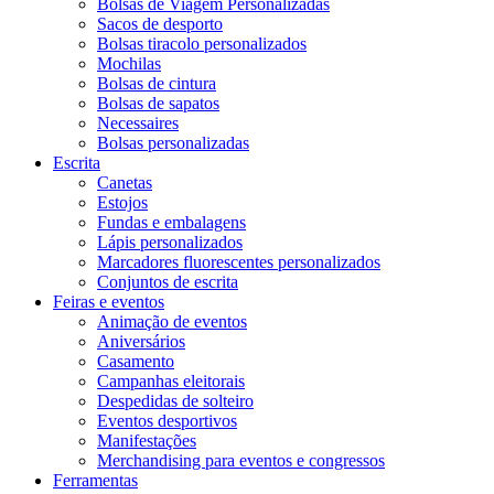
Bolsas de Viagem Personalizadas
Sacos de desporto
Bolsas tiracolo personalizados
Mochilas
Bolsas de cintura
Bolsas de sapatos
Necessaires
Bolsas personalizadas
Escrita
Canetas
Estojos
Fundas e embalagens
Lápis personalizados
Marcadores fluorescentes personalizados
Conjuntos de escrita
Feiras e eventos
Animação de eventos
Aniversários
Casamento
Campanhas eleitorais
Despedidas de solteiro
Eventos desportivos
Manifestações
Merchandising para eventos e congressos
Ferramentas