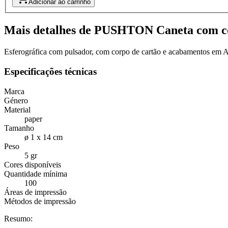
Adicionar ao carrinho
Mais detalhes de PUSHTON Caneta com co
Esferográfica com pulsador, com corpo de cartão e acabamentos em A
Especificações técnicas
Marca
Género
Material
paper
Tamanho
ø 1 x 14 cm
Peso
5 gr
Cores disponíveis
Quantidade mínima
100
Áreas de impressão
Métodos de impressão
Resumo: