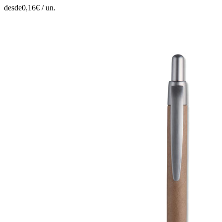
desde
0,16
€ /
un.