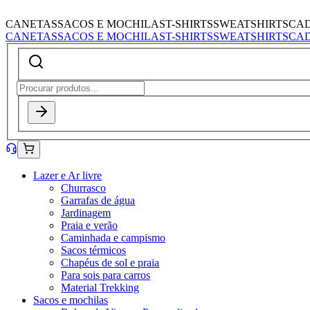
CANETAS
SACOS E MOCHILAS
T-SHIRTS
SWEATSHIRTS
CA
CANETAS
SACOS E MOCHILAS
T-SHIRTS
SWEATSHIRTS
CA
Lazer e Ar livre
Churrasco
Garrafas de água
Jardinagem
Praia e verão
Caminhada e campismo
Sacos térmicos
Chapéus de sol e praia
Para sois para carros
Material Trekking
Sacos e mochilas