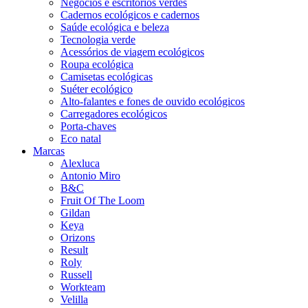
Negócios e escritórios verdes
Cadernos ecológicos e cadernos
Saúde ecológica e beleza
Tecnologia verde
Acessórios de viagem ecológicos
Roupa ecológica
Camisetas ecológicas
Suéter ecológico
Alto-falantes e fones de ouvido ecológicos
Carregadores ecológicos
Porta-chaves
Eco natal
Marcas
Alexluca
Antonio Miro
B&C
Fruit Of The Loom
Gildan
Keya
Orizons
Result
Roly
Russell
Workteam
Velilla