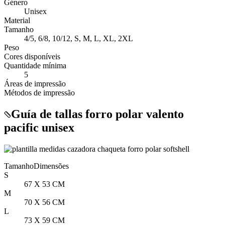
Género
Unisex
Material
Tamanho
4/5, 6/8, 10/12, S, M, L, XL, 2XL
Peso
Cores disponíveis
Quantidade mínima
5
Áreas de impressão
Métodos de impressão
Guía de tallas forro polar valento
pacific unisex
Tamanho
Dimensões
S
67 X 53 CM
M
70 X 56 CM
L
73 X 59 CM