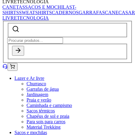
LIVRE
TECNOLOGIA
CANETAS
SACOS E MOCHILAS
T-
SHIRTS
SWEATSHIRTS
CADERNOS
GARRAFAS
CANECAS
AR
LIVRE
TECNOLOGIA
Lazer e Ar livre
Churrasco
Garrafas de água
Jardinagem
Praia e verão
Caminhada e campismo
Sacos térmicos
Chapéus de sol e praia
Para sois para carros
Material Trekking
Sacos e mochilas