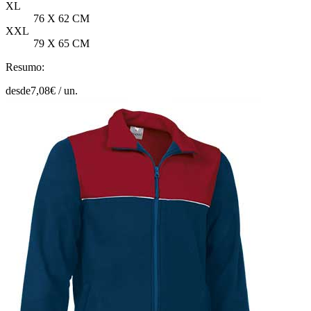
XL
76 X 62 CM
XXL
79 X 65 CM
Resumo:
desde
7,08
€ /
un.