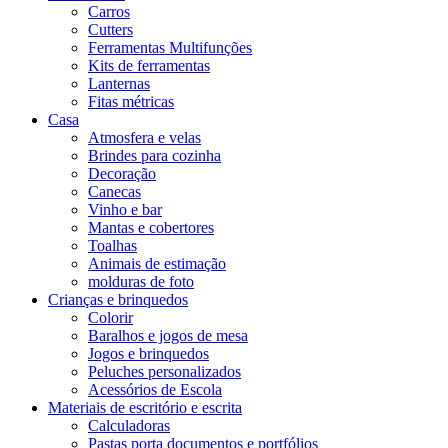
Carros
Cutters
Ferramentas Multifunções
Kits de ferramentas
Lanternas
Fitas métricas
Casa
Atmosfera e velas
Brindes para cozinha
Decoração
Canecas
Vinho e bar
Mantas e cobertores
Toalhas
Animais de estimação
molduras de foto
Crianças e brinquedos
Colorir
Baralhos e jogos de mesa
Jogos e brinquedos
Peluches personalizados
Acessórios de Escola
Materiais de escritório e escrita
Calculadoras
Pastas porta documentos e portfólios