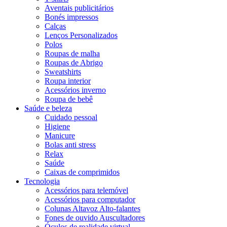
Aventais publicitários
Bonés impressos
Calças
Lenços Personalizados
Polos
Roupas de malha
Roupas de Abrigo
Sweatshirts
Roupa interior
Acessórios inverno
Roupa de bebê
Saúde e beleza
Cuidado pessoal
Higiene
Manicure
Bolas anti stress
Relax
Saúde
Caixas de comprimidos
Tecnologia
Acessórios para telemóvel
Acessórios para computador
Colunas Altavoz Alto-falantes
Fones de ouvido Auscultadores
Óculos de realidade virtual