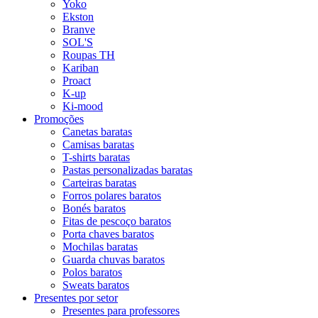
Yoko
Ekston
Branve
SOL'S
Roupas TH
Kariban
Proact
K-up
Ki-mood
Promoções
Canetas baratas
Camisas baratas
T-shirts baratas
Pastas personalizadas baratas
Carteiras baratas
Forros polares baratos
Bonés baratos
Fitas de pescoço baratos
Porta chaves baratos
Mochilas baratas
Guarda chuvas baratos
Polos baratos
Sweats baratos
Presentes por setor
Presentes para professores