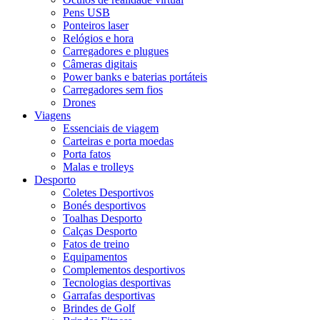
Pens USB
Ponteiros laser
Relógios e hora
Carregadores e plugues
Câmeras digitais
Power banks e baterias portáteis
Carregadores sem fios
Drones
Viagens
Essenciais de viagem
Carteiras e porta moedas
Porta fatos
Malas e trolleys
Desporto
Coletes Desportivos
Bonés desportivos
Toalhas Desporto
Calças Desporto
Fatos de treino
Equipamentos
Complementos desportivos
Tecnologias desportivas
Garrafas desportivas
Brindes de Golf