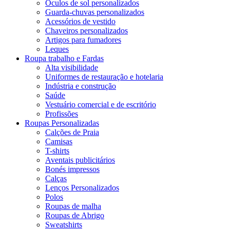
Óculos de sol personalizados
Guarda-chuvas personalizados
Acessórios de vestido
Chaveiros personalizados
Artigos para fumadores
Leques
Roupa trabalho e Fardas
Alta visibilidade
Uniformes de restauração e hotelaria
Indústria e construção
Saúde
Vestuário comercial e de escritório
Profissões
Roupas Personalizadas
Calções de Praia
Camisas
T-shirts
Aventais publicitários
Bonés impressos
Calças
Lenços Personalizados
Polos
Roupas de malha
Roupas de Abrigo
Sweatshirts