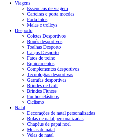
Viagens
Essenciais de viagem
Carteiras e porta moedas
Porta fatos
Malas e trolleys
Desporto
Coletes Desportivos
Bonés desportivos
Toalhas Desporto
Calças Desporto
Fatos de treino
Equipamentos
Complementos desportivos
Tecnologias desportivas
Garrafas desportivas
Brindes de Golf
Brindes Fitness
Punhos elásticos
Ciclismo
Natal
Decorações de natal personalizadas
Bolas de natal personalizadas
Chapéus de papai noel
Meias de natal
Velas de natal