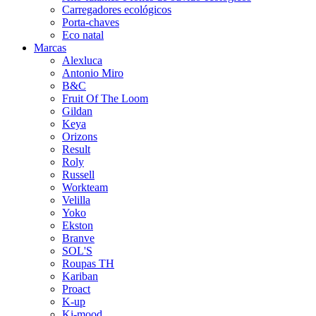
Carregadores ecológicos
Porta-chaves
Eco natal
Marcas
Alexluca
Antonio Miro
B&C
Fruit Of The Loom
Gildan
Keya
Orizons
Result
Roly
Russell
Workteam
Velilla
Yoko
Ekston
Branve
SOL'S
Roupas TH
Kariban
Proact
K-up
Ki-mood