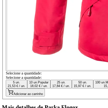
Selecione a quantidade:
Selecione a quantidade:
5 un.
10 un.
Popular
25 un.
50 un.
100 un.
M
21,53 € / un.
18,02 € / un.
17,84 € / un.
15,97 € / un.
15,
Adicionar ao carrinho
Mais detalhes de Parka Flogox