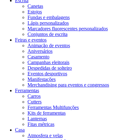
Escrita
Canetas
Estojos
Fundas e embalagens
Lápis personalizados
Marcadores fluorescentes personalizados
Conjuntos de escrita
Feiras e eventos
Animação de eventos
Aniversários
Casamento
Campanhas eleitorais
Despedidas de solteiro
Eventos desportivos
Manifestações
Merchandising para eventos e congressos
Ferramentas
Carros
Cutters
Ferramentas Multifunções
Kits de ferramentas
Lanternas
Fitas métricas
Casa
Atmosfera e velas