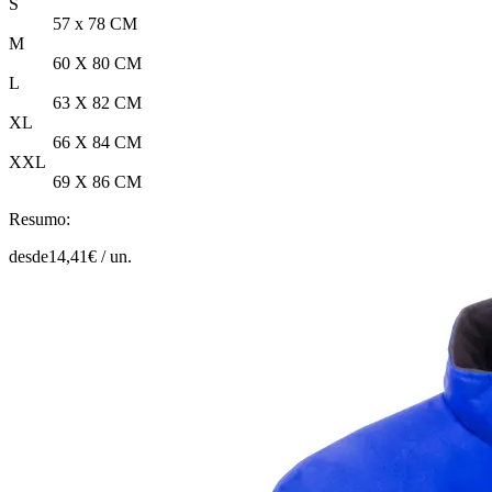
S
57 x 78 CM
M
60 X 80 CM
L
63 X 82 CM
XL
66 X 84 CM
XXL
69 X 86 CM
Resumo:
desde
14,41
€ /
un.