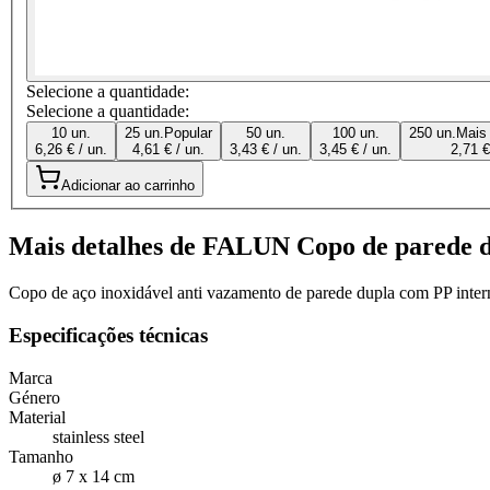
Selecione a quantidade:
Selecione a quantidade:
10 un.
25 un.
Popular
50 un.
100 un.
250 un.
Mais
6,26 € / un.
4,61 € / un.
3,43 € / un.
3,45 € / un.
2,71 €
Adicionar ao carrinho
Mais detalhes de FALUN Copo de parede d
Copo de aço inoxidável anti vazamento de parede dupla com PP inter
Especificações técnicas
Marca
Género
Material
stainless steel
Tamanho
ø 7 x 14 cm