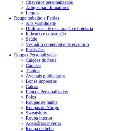
Chaveiros personalizados
Artigos para fumadores
Leques
Roupa trabalho e Fardas
Alta visibilidade
Uniformes de restauração e hotelaria
Indústria e construção
Saúde
Vestuário comercial e de escritório
Profissões
Roupas Personalizadas
Calções de Praia
Camisas
T-shirts
Aventais publicitários
Bonés impressos
Calças
Lenços Personalizados
Polos
Roupas de malha
Roupas de Abrigo
Sweatshirts
Roupa interior
Acessórios inverno
Roupa de bebê