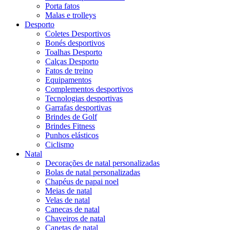
Porta fatos
Malas e trolleys
Desporto
Coletes Desportivos
Bonés desportivos
Toalhas Desporto
Calças Desporto
Fatos de treino
Equipamentos
Complementos desportivos
Tecnologias desportivas
Garrafas desportivas
Brindes de Golf
Brindes Fitness
Punhos elásticos
Ciclismo
Natal
Decorações de natal personalizadas
Bolas de natal personalizadas
Chapéus de papai noel
Meias de natal
Velas de natal
Canecas de natal
Chaveiros de natal
Canetas de natal