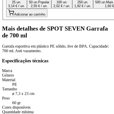
25 un.
50 un.
Popular
100 un.
250 un.
500 un.
Mais
3,14 € / un.
2,55 € / un.
2,02 € / un.
1,92 € / un.
1,60 €
Adicionar ao carrinho
Mais detalhes de SPOT SEVEN Garrafa
de 700 ml
Garrafa esportiva em plástico PE sólido, live de BPA. Capacidade:
700 ml. Anti vazamento.
Especificações técnicas
Marca
Género
Material
PE
Tamanho
ø 7,3 x 23 cm
Peso
60 gr
Cores disponíveis
Quantidade mínima