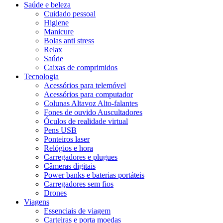
Saúde e beleza
Cuidado pessoal
Higiene
Manicure
Bolas anti stress
Relax
Saúde
Caixas de comprimidos
Tecnologia
Acessórios para telemóvel
Acessórios para computador
Colunas Altavoz Alto-falantes
Fones de ouvido Auscultadores
Óculos de realidade virtual
Pens USB
Ponteiros laser
Relógios e hora
Carregadores e plugues
Câmeras digitais
Power banks e baterias portáteis
Carregadores sem fios
Drones
Viagens
Essenciais de viagem
Carteiras e porta moedas