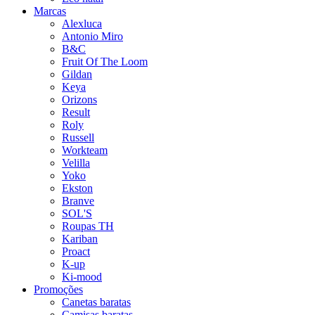
Marcas
Alexluca
Antonio Miro
B&C
Fruit Of The Loom
Gildan
Keya
Orizons
Result
Roly
Russell
Workteam
Velilla
Yoko
Ekston
Branve
SOL'S
Roupas TH
Kariban
Proact
K-up
Ki-mood
Promoções
Canetas baratas
Camisas baratas