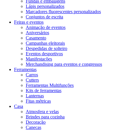
Fundas e embalagens
Lápis personalizados
Marcadores fluorescentes personalizados
Conjuntos de escrita
Feiras e eventos
Animação de eventos
Aniversários
Casamento
Campanhas eleitorais
Despedidas de solteiro
Eventos desportivos
Manifestações
Merchandising para eventos e congressos
Ferramentas
Carros
Cutters
Ferramentas Multifunções
Kits de ferramentas
Lanternas
Fitas métricas
Casa
Atmosfera e velas
Brindes para cozinha
Decoração
Canecas