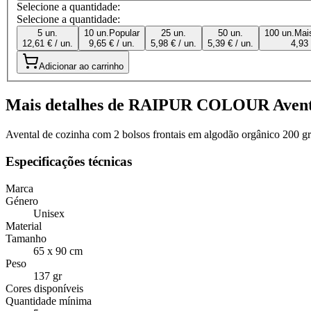
Selecione a quantidade:
Selecione a quantidade:
5 un.
10 un.
Popular
25 un.
50 un.
100 un.
Mai
12,61 € / un.
9,65 € / un.
5,98 € / un.
5,39 € / un.
4,93 
Adicionar ao carrinho
Mais detalhes de RAIPUR COLOUR Aventa
Avental de cozinha com 2 bolsos frontais em algodão orgânico 200 gr/
Especificações técnicas
Marca
Género
Unisex
Material
Tamanho
65 x 90 cm
Peso
137 gr
Cores disponíveis
Quantidade mínima