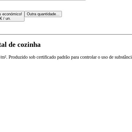
s económico!
Outra quantidade...
€ / un.
l de cozinha
m². Produzido sob certificado padrão para controlar o uso de substânci