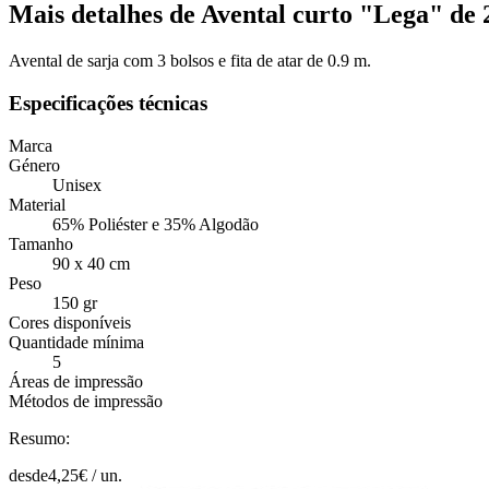
Mais detalhes de Avental curto "Lega" de 
Avental de sarja com 3 bolsos e fita de atar de 0.9 m.
Especificações técnicas
Marca
Género
Unisex
Material
65% Poliéster e 35% Algodão
Tamanho
90 x 40 cm
Peso
150 gr
Cores disponíveis
Quantidade mínima
5
Áreas de impressão
Métodos de impressão
Resumo:
desde
4,25
€ /
un.