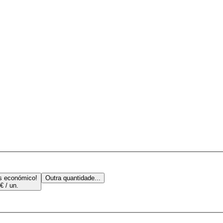
s económico!
Outra quantidade...
€ / un.