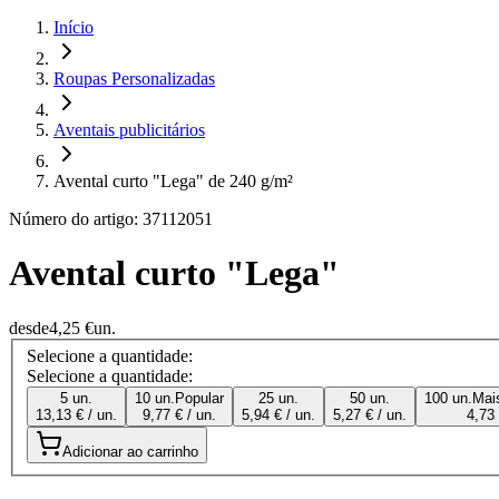
Início
Roupas Personalizadas
Aventais publicitários
Avental curto "Lega" de 240 g/m²
Número do artigo: 37112051
Avental curto "Lega"
desde
4,25 €
un.
Selecione a quantidade:
Selecione a quantidade:
5 un.
10 un.
Popular
25 un.
50 un.
100 un.
Mai
13,13 € / un.
9,77 € / un.
5,94 € / un.
5,27 € / un.
4,73 
Adicionar ao carrinho