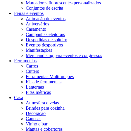
Marcadores fluorescentes personalizados
Conjuntos de escrita
Feiras e eventos
Animação de eventos
Aniversários
Casamento
Campanhas eleitorais
Despedidas de solteiro
Eventos desportivos
Manifestações
Merchandising para eventos e congressos
Ferramentas
Carros
Cutters
Ferramentas Multifunções
Kits de ferramentas
Lanternas
Fitas métricas
Casa
Atmosfera e velas
Brindes para cozinha
Decoração
Canecas
Vinho e bar
Mantas e cobertores