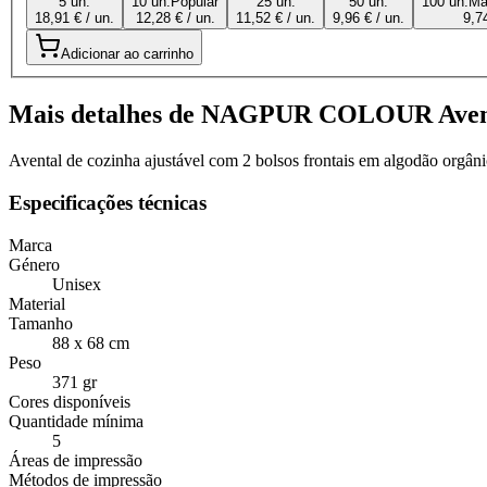
5 un.
10 un.
Popular
25 un.
50 un.
100 un.
Ma
18,91 € / un.
12,28 € / un.
11,52 € / un.
9,96 € / un.
9,74
Adicionar ao carrinho
Mais detalhes de NAGPUR COLOUR Avent
Avental de cozinha ajustável com 2 bolsos frontais em algodão orgâni
Especificações técnicas
Marca
Género
Unisex
Material
Tamanho
88 x 68 cm
Peso
371 gr
Cores disponíveis
Quantidade mínima
5
Áreas de impressão
Métodos de impressão