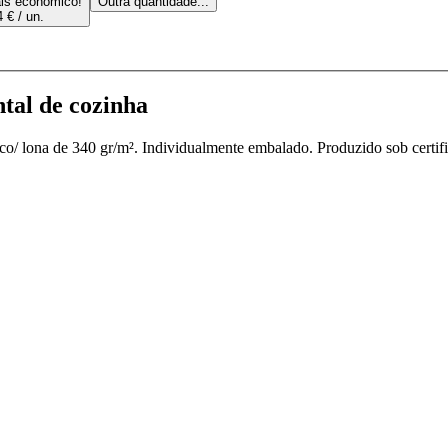
is económico!
Outra quantidade...
 € / un.
al de cozinha
co/ lona de 340 gr/m². Individualmente embalado. Produzido sob certifi