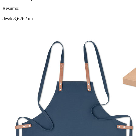
Resumo:
desde
8,62
€ /
un.